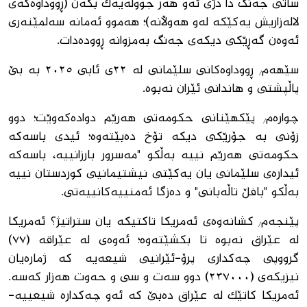
ساتی جەنگ دا دژی ئەو هەر جووڵەیەک بکەن (ڕووداوەکەی
لالەزاریش یەکێکە لەو هەوڵانە)؛ هەموو ئەمانە سەلمێنەری
ئەوەن گەڕێکی دیکەی جەنگ بەمزوانە ڕوودەدات.
سێهەم/ ڕووداوەکانی سلێمانی لە ٢٢ی ئابی ٢٠٢٥ بە بێ
پاڵپشتی و هاندانی ئێران نەبوە.
چوارەم/ پێکهێنانی حکومەتی هەرێم دوادەکەوێت؛ دوو
زۆنی بە جۆرێکی دیکە تۆخ دەبێتەوە؛ ئیدی باسەکە
حکومەتی هەرێم نییە بەڵکو "مەسرور بارزانییە، باسەکە
ئیدارەی سلێمانی یان یەکێتی نیشتیمانیی کوردستان نییە
بەڵکو "بافڵ تاڵەبانی" و دەزگا ئەمنییەکانییەتی.
پێنجەم/ کشانەوەی ئەمریکا تاکتیکە یان ستراتیژ؟ ئەمریکا
لە عێراق نەبوە تا بکشێتەوە؛ ئەوەی لە عێراقە (٧٧)
گرووپی چەکداری پرۆ-ئێرانیی شیعەیە کە ژمارەیان
نیزیکەی (٢٣٧٠٠٠) دوو سەت و سی و حەوت هەزار کەسە.
ئەمریکا کاتێک لە عێراق دەبێ کە ئەو چەکدارە شیعییە-