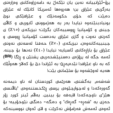
پرۆ-ئێرانییانە نەبن یان تێکەڵ بە دامەزراوەکانی وەزارەتی
بەرگریی عێراق بن؛ هەروەها ئەمریکا کاتێک لە عێراق
دەبێت کە خۆی حکومەتێک و عێراقێکی نوێ
بونیادبنێتەوە تیایدا بەر بە هەژموونی ئابوریی و کاڵای
چینی و کۆمپانیا ڕووسییەکان بگرێت؛ نیزیکەی (٦٥٪) ی
کەرتی نەوت و گازی عێراق بەدەست کۆمپانیا ڕووسی و
چینییەکانەوەن، نیزیکەی (٧٠٪) حەفتا لەسەتی نەوتی
عێراق بۆ بازاڕەکانی ئاسیایە؛ تیایدا (٤٠٪) تەنها بۆ چینە.
ئەمە جگە لە پرۆژەی دەستپێشخەریی پشتێن و ڕێگا (BRI)
کە بە ناو عێراقدا تێدەپەڕێ؛ بە ئێراندا دێ بۆ کەلار؛ هەوڵێک
هەیە لەوێشەوە بۆ سلێمانی بێت!
شەشەم/ بەگشتی، هەرێمی کوردستان لە ناو دیمەنە
گەورەکەدا و لەچوارچێوەی پرسی ڕێکخستنەوەی "باڵانسی
هێز"ی ناوچەکەدا لایەقە بۆ بینین. بەڵام ئیتر کورد زۆر
حەزی بە "شەڕە- گەڕەک" و دەنگە- دەنگی نێوخۆییە؛ بۆ
ئەوەی ئەمەش فەرامۆش نەکرێت و لای ئەوان نووسینەکە