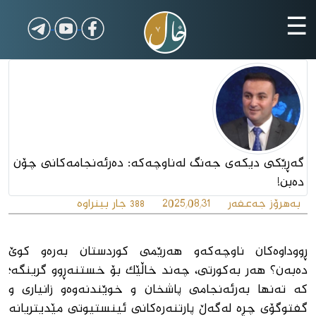
☰
گەڕێکی دیکەی جەنگ لەناوچەکە: دەرئەنجامەکانی چۆن
دەبن!
بەهرۆز جەعفەر
2025/08/31
جار بینراوە
388
ڕووداوەکان ناوچەکەو هەرێمی کوردستان بەرەو کوێ
دەبەن؟ هەر بەکورتی، چەند خاڵێک بۆ خستنەڕوو گرینگە؛
کە تەنها بەرئەنجامی پاشخان و خوێندنەوەو زانیاری و
گفتوگۆی چڕە لەگەڵ پارتنەرەکانی ئینستیوتی مێدیتریانە