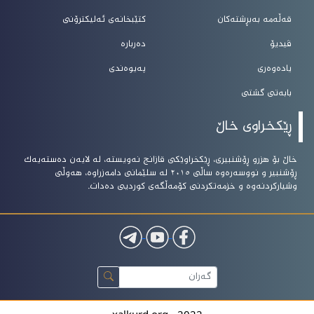
قەڵەمە بەبڕشتەکان
کتێبخانەی ئەلیکترۆنی
ڤیدیۆ
دەربارە
یادەوەری
پەیوەندی
بابەتی گشتی
ڕێکخراوی خاڵ
خاڵ بۆ هزرو ڕۆشنبیرى، ڕێکخراوێکى قازانج نەویستە، لە لایەن دەستەیەک
ڕۆشنبیر و نووسەرەوە ساڵى ٢٠١٥ لە سلێمانى دامەزراوە، هەوڵى
وشیارکردنەوە و خزمەتکردنى کۆمەڵگەى کوردیى دەدات.