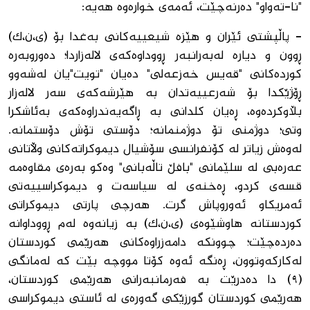
"نا-تەواو" دەرنەچێت، ئەمەی خوارەوە هەیە:
- پاڵپشتی ئێران و هێزە شیعییەکانی بەغدا بۆ (ی،ن،ک)
ڕوون و دیارە لەبەرانبەر ڕووداوەکەی لالەزاردا؛ دەوروبەرە
کوردەکانی "قەیس خەزعەلی" دەیان "تویت"یان لەشەوو
ڕۆژێکدا بۆ شەرعییەتدان بە هێرشەکەی سەر لالەزار
بڵاوکردەوە، ڕەیان کلدانی بە ڕاگەیەندراوەکەی بەئاشکرا
وتی؛ دوژمنی تۆ دوژمنمانە؛ دۆستی تۆش دۆستمانە.
لەوەش زیاتر لە کۆنفرانسی سۆشیال دیموکراتەکانی وڵاتانی
عەرەبی لە سلێمانی "بافڵ تاڵەبانی" وەکو بەرەی مقاوەمە
قسەی کردو، ڕەخنەی لە سیاسەت و دیموکراسییەتی
ئەمریکاو ئەوروپاش گرت. هەرچی پارتی دیموکراتی
کوردستانە هاوشێوەی (ی،ن،ک) بە زیانەوە لەم ڕووداوانە
دەردەچێت؛ چوونکە دامەزراوەکانی هەرێمی کوردستان
لەکارکەوتوون، ڕەنگە ئەوە کۆتا مووچە بێت کە لەمانگی
(٩) دا دەدرێت بە فەرمانبەرانی هەرێمی کوردستان،
هەرێمی کوردستان گورزێکی گەورەی لە ئاستی دیموکراسی