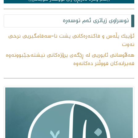
نوسراوی زیاتری ئەم نوسەرە
ئۆپیک پڵەس و فاکتەرەکانی پشت نا-سەقامگیریی نرخی
نەوت
هەڵاوسانی ئابوریی لە ڕێگەی پرۆژەکانی نیشتەجێبوونەوە
قەیرانەکان قووڵتر دەکاتەوە