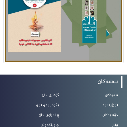
بەشەکان
سەرەکی
گۆڤاری خاڵ
توێژینەوە
بڵاوکراوەی نوێ
دۆسیەکان
ڕێکخراوی خاڵ
وتار
چاوپێکەوتن