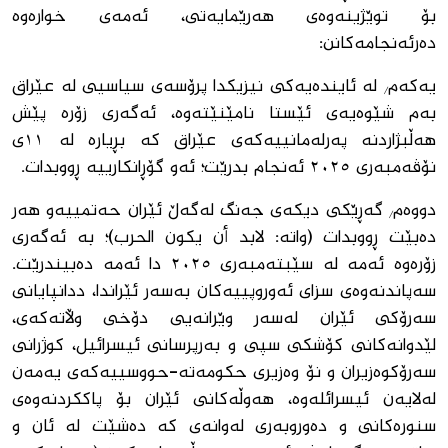
بۆ توێژینەوەی هەرێمایەتی، ئەمەی خوارەوە
دەرئەنجامەکانن:
یەکەم/ لە ئایندەیەکی نیزیکدا پرۆسەی سیاسیی لە عێراق
بەم شێوەیەی ئێستا نامێنێتەوە، ئەگەری زۆرە پێش
هەڵبژاردنە پەرلەمانییەکەی عێراق کە بڕیارە لە ١١ی
نۆڤەمبەری ٢٠٢٥ ئەنجام بدرێت؛ ئەو گۆڕانکارییە ڕووبدات.
دووەم/ گەڕێکی دیکەی جەنگ لەگەڵ ئێران حەتمییەو هەر
دەبێت ڕووبدات (واتە: لابد أن يكون الحرب)؛ بە ئەگەری
زۆرەوە ئەمە لە سێبتەمبەری ٢٠٢٥ دا ئەمە دەبیندرێت.
سەپاندنەوەی سزای ئەوروپییەکان بەسەر ئێراندا، ددانپایانی
سەرۆکی ئێران لەسەر وێرانەیی دۆخی وڵاتەکەی،
لێدوانەکانی کۆشکی سپی و بەرپرسانی ئیسرائیل، کوژرانی
سەرۆکوەزیران و نۆ وەزیری حکومەتە-حووسییەکەی یەمەن
لەلایەن ئیسرائلەوە، هەوڵەکانی ئێران بۆ پاککردنەوەی
سنورەکانی و دەوروبەری لەوانەی کە دەشێت لە ئان و