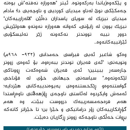
و پێکەوەژیاندا بەرکەوتوە. ئیتر "هەورازە نەفتە"ش بوەتە
چەمکێکی نوێ لەناو میدیای کوردیی و ناوچەیی دا؛ مادام
میدیای نیزیک لە سوپای پاسداران دەڵێن "لالەزارییەکان"
نیزیک بوون لە زایۆنی، کەواتە هەورازە نەوتەو هەولێریش
دوور نییە تووندتر نەکەونە ژێر تەلیسکۆبی
ئێرانییەکانەوە..
وەکو شاعیر ئەبی فیراسی حەمدانی (٩٣٢- ٩٦٨م)
وتویەتی: "ئەی قەیران توندتر ببەرەوە، بۆ ئەوەی زووتر
چارەسەر ببینین؛ ئەی قەیران شەوەکەت ڕووناکی
لێکەوتەوە." سیاسەتی جیهانی خۆی لە قۆناخی
گواستنەوەو ڕێکخستنەوەی پەیوەندییەکانی هێزدایە؛
ئەمەش وایکردوە لەئاستی ناوچەی ڕۆژهەڵاتی ناوەڕاستدا
هەم فرەجەمسەرییەک درووست ببێت، وە هەم
گۆڕانکارییەکان زۆر دراماتیکی و خێرا بن؛ تا خێراتر کاتەکە
بڕوات خەڵکی ناوچەکە زووتر ڕزگاریان دەبێت.
((ئەم وتارە دەربڕی رای نووسەر خۆیەتی))