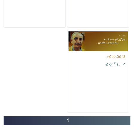
2022/06/13
عەزیز گەردى
1