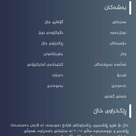
بەشەکان
سەرەکی
گۆڤاری خاڵ
توێژینەوە
بڵاوکراوەی نوێ
دۆسیەکان
ڕێکخراوی خاڵ
وتار
چاوپێکەوتن
قەڵەمە بەبڕشتەکان
کتێبخانەی ئەلیکترۆنی
ڤیدیۆ
دەربارە
یادەوەری
پەیوەندی
بابەتی گشتی
ڕێکخراوی خاڵ
خاڵ بۆ هزرو ڕۆشنبیرى، ڕێکخراوێکى قازانج نەویستە، لە لایەن دەستەیەک
ڕۆشنبیر و نووسەرەوە ساڵى ٢٠١٥ لە سلێمانى دامەزراوە، هەوڵى