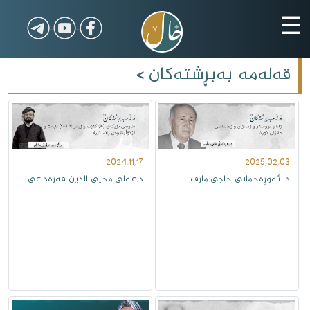
☰
قەلەمە بەبڕشتەکان
>
2024/11/17
2025/02/03
د. ئەوڕەحمانی حاجى مارف
د.عەلی محیی الدین قەرەداغی