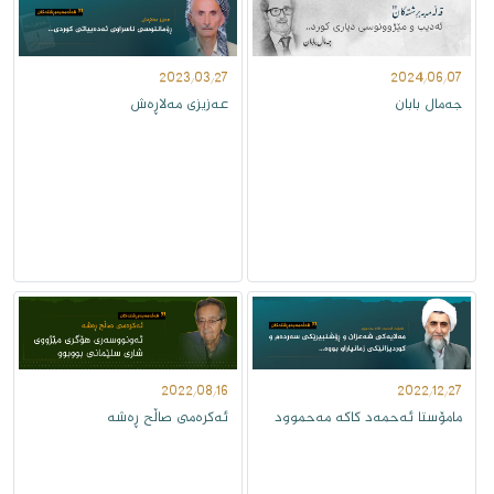
2023/03/27
2024/06/07
جەمال بابان
عەزیزى مەلاڕەش
2022/08/16
2022/12/27
مامۆستا ئەحمەد کاکە مەحموود
ئه‌كره‌مى صاڵح ڕه‌شه‌