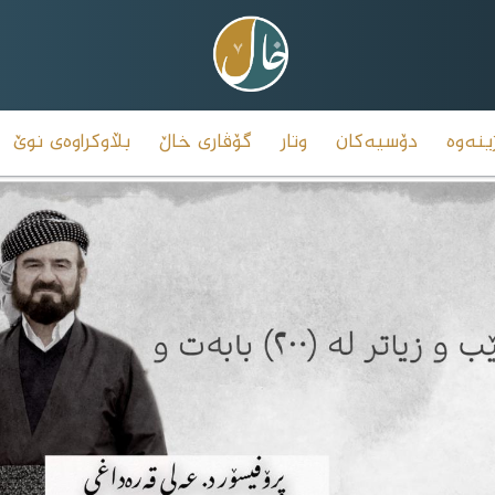
ینەوە
دۆسیەکان
وتار
گۆڤاری خاڵ
بڵاوکراوەی نوێ