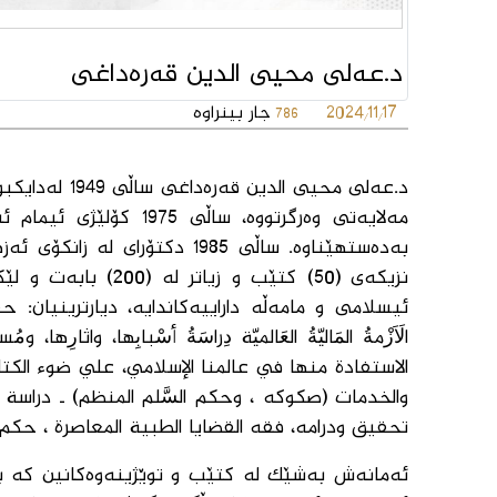
د.عەلی محیی الدین قەرەداغی
2024/11/17
جار بینراوە
786
نزیكەی (50) كتێب و
ئیسلامی و مامەڵە داراییەكاندایە، دیارترینیان: ح
الَاَزْمةُ المَاليّةُ العَالميّة دِراسَةُ أسْبابِها، وا‌ثار
الاستفادة منها في عالمنا الإسلامي، علي ضو‌ء الكتا
والخدمات (صكوكه ، وحكم السَّلم المنظم) ـ دراسة ف
تحقيق ودرامه، فقه القضايا الطبية المعاصرة ، حكم الاستثمار في الَاسهم 2005، بحوث 
ئەمانەش بەشێك لە كتێب و توێژینەوەكانین كە بۆ