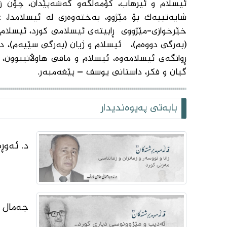
ئیسلام‌ و ئیرهاب، كۆمەڵگەو گەشەپێدان، چۆن ز
شایەتییەك بۆ مێژوو، بەختەوەری لە ئیسلامدا، ع
خێرخوازی-مێژووی ڕابیتەی ئیسلامی كورد، ئیسلام و
(بەرگی دووەم)، ئیسلام و ژیان (بەرگی سێیەم)، دە
ڕوانگەی ئیسلامەوە، ئیسلام و مافی هاوڵاتیبوون،
گیان و فكر، داستانی یوسف – پێغەمبەر.
بابەتی پەیوەندیدار
د. ئەوڕ
جەمال ب