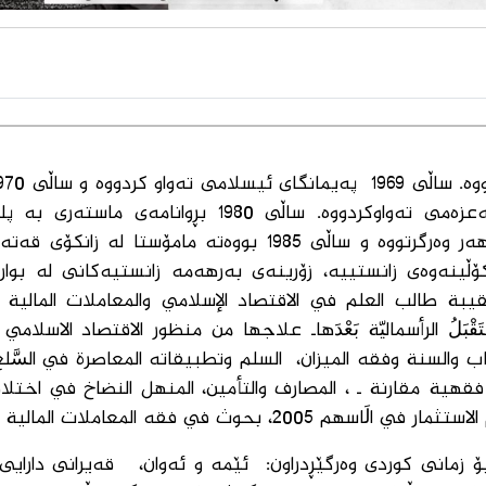
مەلایەتی وەرگرتووە، ساڵی 1975 كۆلێژی ئیمام ئەعزەمی تەواوكردووە. ساڵی 1980 بڕوا
بەدەستهێناوە. ساڵی 1985 دكتۆرای لە زانكۆی ئەزهەر وەرگرتووە و ساڵی 1985 بووەتە مامۆستا
 زیاتر لە (200) بابەت و لێكۆڵینەوەی زانستییە، زۆرینەی بەرهەمە زانستیەكانی لە ب
قيبة طالب العلم في الاقتصاد الإسلامي والمعاملات المالية ا
ِها، ومُستَقْبَلُ الرأسماليّة بَعْدَهاـ علاجها من منظور الاقتصاد الاسلا
ب والسنة وفقه الميزان، السلم وتطبيقاته المعاصرة في السَّلع
قهية مقارنة ـ ، المصارف والتأمين، المنهل النضاخ في اختلاف
في فقه المعاملات المالية المعاصرة.
 زمانی كوردی وەرگێڕدراون: ئێمە و ئەوان، قەیرانی دارایی