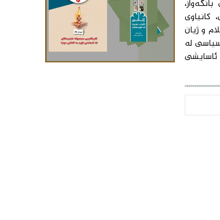
انگەواز،
 كانیاوی
ام و ژیان
سیاسی لە
 ئاسایشی