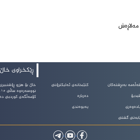
مەلاڕەش
ڕێکخراوی خاڵ
ەڵەمە بەبڕشتەکان
کتێبخانەی ئەلیکترۆنی
خاڵ بۆ هزرو ڕۆشنبیرى
یدیۆ
دەربارە
کۆمەڵگەى کوردیى دە
ادەوەری
پەیوەندی
ابەتی گشتی