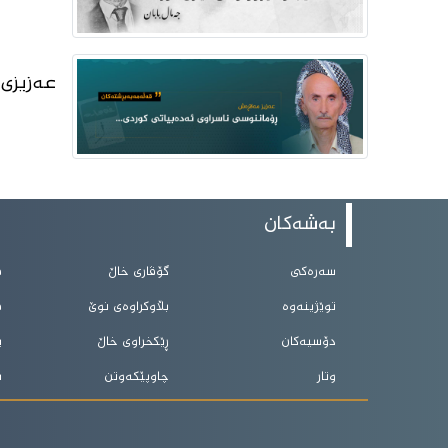
عەزیزى 
بەشەکان
سەرەکی
گۆڤاری خاڵ
ق
توێژینەوە
بڵاوکراوەی نوێ
ڤ
دۆسیەکان
ڕێکخراوی خاڵ
ی
وتار
چاوپێکەوتن
ب