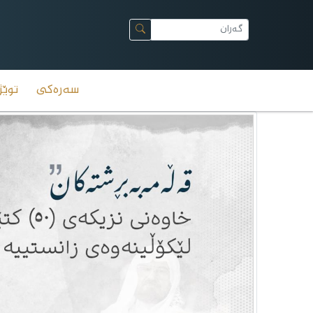
سەرەکی
توێژ