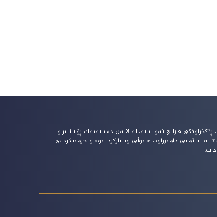
، ڕێکخراوێکى قازانج نەویستە، لە لایەن دەستەیەک ڕۆشنبیر و
نووسەرەوە ساڵى ٢٠١٥ لە سلێمانى دامەزراوە، هەوڵى وشیارکردنەوە و خزمەتکردنى
دات.