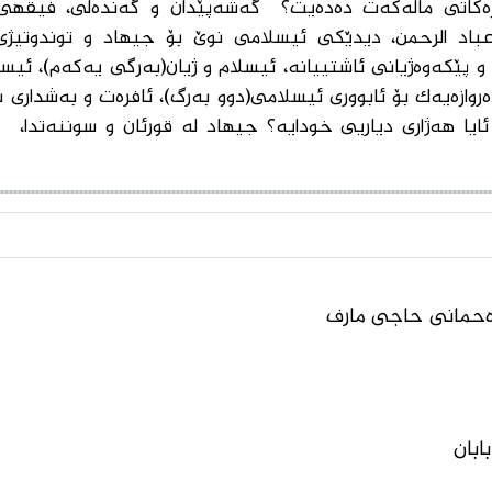
ەكاتی ماڵەكەت دەدەیت؟ گەشەپێدان‌ و گەندەڵی، فیقهی ب
باد الرحمن، دیدێكی ئیسلامی نوێ بۆ جیهاد و توندوتیژی،
 پێكەوەژیانی ئاشتییانە، ئیسلام و ژیان(بەرگی یەكەم)، ئیسل
روازەیەك بۆ ئابووری ئیسلامی(دوو بەرگ)، ئافرەت و بەشداری 
 ئایا هەژاری دیاریی خودایە؟ جیهاد لە قورئان و سوننەتدا،
ەحمانی حاجى مارف
ابان