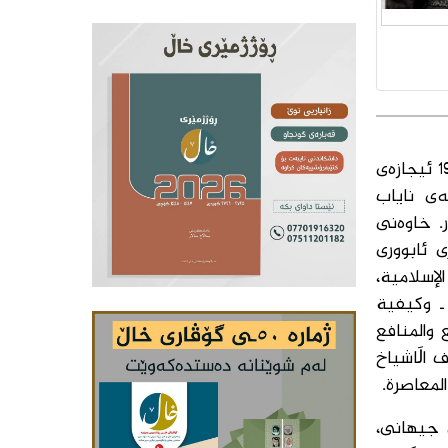
د.عەلی محیی الدین قەرەداغی ساڵی 1949 لەدایكبووە. ساڵی 1969 پەیمانگای ئیسلامی تەواو كردووە و ساڵی 1970 ئیجازەی
نامەی ماستەری بە پلەی نایاب
 لە زانكۆی قەتەر. خاوەنی
واری ئابووری
لإسلامية،
مي ـ وكيفية
 والمنافع
 الَاشياخ
 جیهانی،