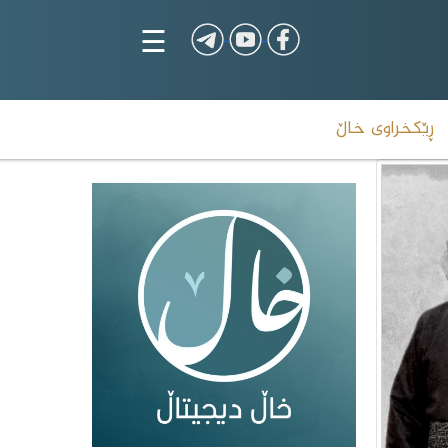
☰
ڕێکخراوی خاڵ