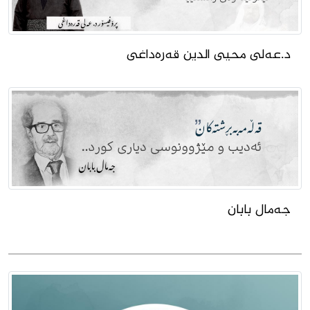
د.عەلی محیی الدین قەرەداغی
جەمال بابان