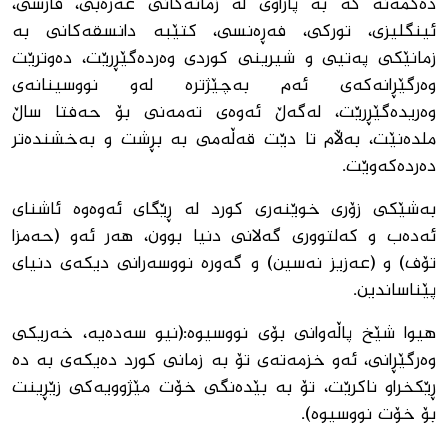
دەگمەنە کە بە پاراوی لە زمانەکانی عەرەبی، فارسی،
ئینگلیزی، تورکی، فەڕەنسی، کتێبە دانسقەکانی بە
زمانێکی پەتیی و شیرینی کوردی وەردەگێڕرێت، دەوترێت
وەرگێڕانەکەی ئەم بەچێژترە لەو نووسینانەی
وەریدەگێڕرێت، لەگەڵ ئەوەی تەمەنی بۆ حەفتا ساڵ
ملدەنێت، بەڵام تا دێت قەڵەمی بە بڕشت و بەخشندەتر
دەردەکەوێت.
بەشێکی زۆری خوێنەری کورد لە ڕێگای ئەوەوە ئاشنای
ئەدەب و کەلتووری گەلانی دنیا بوون، هەر ئەو (حەمزا
تۆف) و (عەزیز نەسین) و گەورە نووسەرانی دیکەی دنیای
پێناساندین.
هیوا شێخ پاڵەوانی بۆی نووسیوە:(نیو سەدەیە، خەریکی
وەرگێڕانی، ئەو خزمەتەی تۆ بە زمانی کورد دەیکەی بە دە
ڕێکخراو ناکرێت، تۆ بە بێدەنگی خۆت مێژوویەکی زێڕینت
بۆ خۆت نووسیوە).