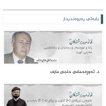
بابەتی پەیوەندیدار
د. ئەوڕەحمانی حاجى مارف