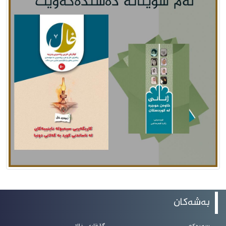
بەشەکان