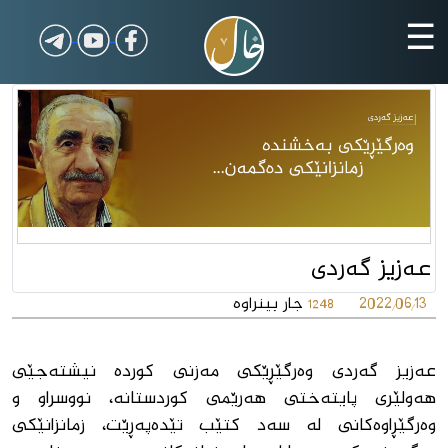
☰
عەزیز گەردى
2022/06/13
جار بینراوە
1248
عەزیز گەردی وەرگێڕێکی مەزنی کوردە نیشتەجێی
هەولێری پایتەختی هەرێمی کوردستانە، نووسراو و
وەرگێڕاوەکانی لە سەد کتێب تێدەپەڕێت، زمانزانێکی