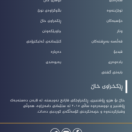
سەرەکی
گۆڤاری خاڵ
توێژینەوە
بڵاوکراوەی نوێ
دۆسیەکان
ڕێکخراوی خاڵ
وتار
چاوپێکەوتن
قەڵەمە بەبڕشتەکان
کتێبخانەی ئەلیکترۆنی
ڤیدیۆ
دەربارە
یادەوەری
پەیوەندی
بابەتی گشتی
ڕێکخراوی خاڵ
خاڵ بۆ هزرو ڕۆشنبیرى، ڕێکخراوێکى قازانج نەویستە، لە لایەن دەستەیەک
ڕۆشنبیر و نووسەرەوە ساڵى ٢٠١٥ لە سلێمانى دامەزراوە، هەوڵى
وشیارکردنەوە و خزمەتکردنى کۆمەڵگەى کوردیى دەدات.