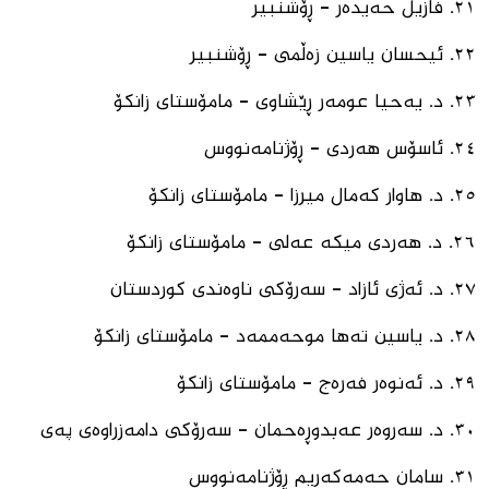
٢١. ⁠فازیل حەیدەر - ڕۆشنبیر
٢٢. ⁠ئیحسان یاسین زەڵمی - ڕۆشنبیر
٢٣. ⁠د. یەحیا عومەر ڕێشاوی - مامۆستای زانكۆ
٢٤. ⁠ئاسۆس هەردی - ڕۆژنامەنووس
٢٥. ⁠د. هاوار كەمال میرزا - مامۆستای زانكۆ
٢٦. ⁠د. هەردی میكە عەلی - مامۆستای زانكۆ
٢٧. ⁠د. ئەژی ئازاد - سەرۆكی ناوەندی كوردستان
٢٨. ⁠د. یاسین تەها موحەممەد - مامۆستای زانكۆ
٢٩. ⁠د. ئەنوەر فەرەج - مامۆستای زانكۆ
٣٠. د. سەروەر عەبدوڕەحمان - سەرۆكی دامەزراوەی پەی
٣١. ⁠سامان حەمەكەریم ڕۆژنامەنووس