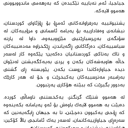
جیاجیا، ئەم تەباییە تێکبدەن کە بەرهەمی ماندووبوونی
هەموو لایەکە.
پشتیوانییە بەرفراوانەکانی ئەمڕۆ بۆ ڕۆژئاوای کوردستان،
نیشانەی وەفادارییە بۆ پەیامە ئاسمانی و مرۆییەکان. لە
سۆنگەی بەرپرسیارێتیی مێژووییەوە، داوا لە پارتە
سیاسییەکان، دەزگاکانی ڕاگەیاندن، ڕێکخراوە مەدەنییەکان
و تاک بەتاکی کوردستانیان دەکەین؛ پێکەوە کار لەسەر
خاڵە هاوبەشەکان بکەن و پردی بەیەکگەیشتن لەنێوان
دیدە جیاوازەکاندا دروست بکەن. پێویستە ڕای گشتی
بەرامبەر مەترسییەکان یەکبخرێت و خۆ لە هەر کارێک
بەدوور بگیرێت کە ببێتە هۆکاری پەرتبوون.
لە هەموو شتێک گرنگتر، یەکخستنی ناوماڵی کوردە.
دەبێت بە هەموو لایەک باوەش بۆ ئەو پەیامانە بکەینەوە
کە ڕۆحی یەکبوون دەچێنن، تا بە جیهان ڕابگەیەنین کە
سەرەڕای جیاوازییەکانمان، لەسەر یەک ئامانجی باڵا کۆکین: