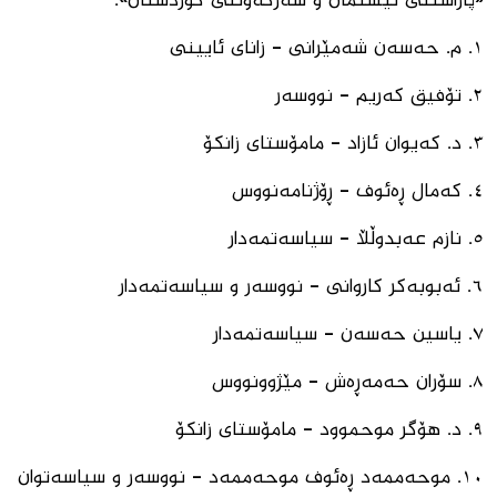
«پاراستنی نیشتمان و سەرکەوتنی کوردستان».
١. م. حەسەن شەمێرانی - زانای ئایینی
٢. ⁠تۆفیق كەریم - نووسەر
٣. ⁠د. كەیوان ئازاد - مامۆستای زانكۆ
٤. ⁠كەمال ڕەئوف - ڕۆژنامەنووس
٥. ⁠نازم عەبدوڵڵا - سیاسەتمەدار
٦. ⁠ئەبوبەكر كاروانی - نووسەر و سیاسەتمەدار
٧. یاسین حەسەن - سیاسەتمەدار
٨. ⁠سۆران حەمەڕەش - مێژوونووس
٩. ⁠د. هۆگر موحموود - مامۆستای زانكۆ
١٠. ⁠موحەممەد ڕەئوف موحەممەد - نووسەر و سیاسەتوان