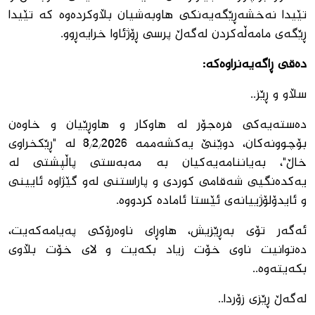
تێیدا نەخشەڕێگەیەنکى هاوبەشیان بڵاوکردەوە کە تێیدا
ڕێگەى مامەڵەکردن لەگەڵ پرسى ڕۆژئاوا خرایەڕوو.
دەقى ڕاگەیەنراوەکە:
سڵاو و ڕێز..
دەستەیەکی فرەجۆر لە هاوکار و هاوڕێیان و خاوەن
بۆچوونەكان، دوێنێ یەکشەممە 8/2/2026 لە "ڕێکخراوی
خاڵ"، بەیاننامەیەکیان بە مەبەستی پاڵپشتی لە
یەکدەنگیی شەقامی کوردی و پاراستنی لەو گێژاوە ئایینی
و ئایدۆلۆژییانەی ئێستا ئامادە کردووە.
ئەگەر تۆی بەڕێزیش، هاوڕای ناوەرۆکی پەیامەکەیت،
دەتوانیت ناوی خۆت زیاد بکەیت و لای خۆت بڵاوی
بکەیتەوە..
لەگەڵ ڕێزی زۆردا..