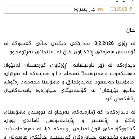
2026/02/15
جار بینراوە
399
خاڵ
لە ڕۆژى 8/2/2026 دیدارێکى دیکەى خاڵى گفتووگۆ لە
ئۆفیسى سەرەکى ڕێکخراوى خاڵ لە سلێمانى بەڕێوەچوو.
دیدارەکە لە ژێر ناونیشانى "ڕۆژئاوای کوردستان؛ لەنێوان
دەستکەوت و مەترسیدا" ئەنجام درا و هەریەکە لە بەڕێزان:
"مامۆستا مەسعود عەبدولخالق و مامۆستا محەمەد رەئوف،
خاتوو بێریڤان" لە گۆشەنیگای جیاوازەوە بابەتەکانیان
پێشکەش کرد.
لە دیدارەکەدا کە ژمارەیەکى بەرچاو لە نووسەر، مامۆستاى
زانکۆ و ڕۆشنبیر و ڕۆژنامەنووس ئامادەى بوون،
گفتووگۆیەکى قوڵ لەبارەى پرسەکە کرا، لە دەرەنجامیشدا
هەموو بۆچوونە جیاوازەکان گەیشتنە خاڵێکى هاوبەش و