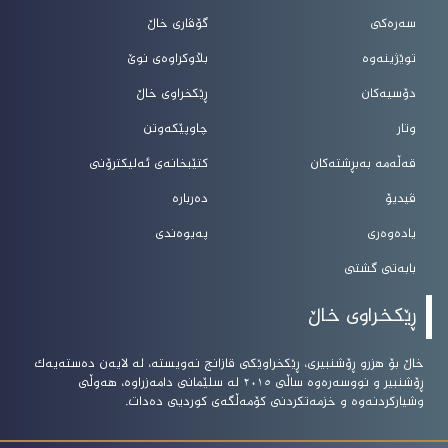
سەرەکی
گۆڤاری خاڵ
توێژینەوە
بڵاوکراوەی نوێ
دۆسیەکان
ڕێکخراوی خاڵ
وتار
چاوپێکەوتن
قەڵەمە بەبڕشتەکان
کتێبخانەی ئەلیکترۆنی
ڤیدیۆ
دەربارە
یادەوەری
پەیوەندی
بابەتی گشتی
ڕێکخراوی خاڵ
خاڵ بۆ هزرو ڕۆشنبیرى، ڕێکخراوێکى قازانج نەویستە، لە لایەن دەستەیەک
ڕۆشنبیر و نووسەرەوە ساڵى ٢٠١٥ لە سلێمانى دامەزراوە، هەوڵى
وشیارکردنەوە و خزمەتکردنى کۆمەڵگەى کوردیى دەدات.