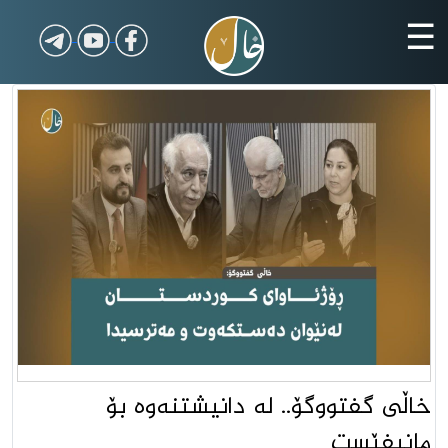
☰
خاڵى گفتووگۆ.. لە دانیشتنەوە بۆ
مانیفێست