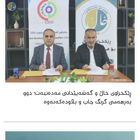
ڕێکخراوى خاڵ و گەشەپێدانى مەدەنیەت؛ دوو
بەرهەمى گرنگ چاپ و بڵاودەکەنەوە