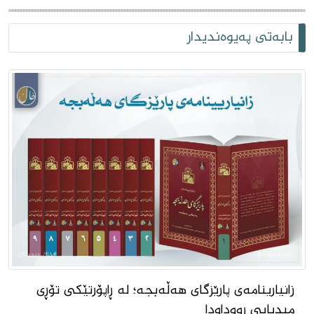
بابەتی پەیوەندیدار
زانیارینامەى پارێزگاى هەڵەبجە؛ لە ڕاپۆرتێکى تۆڕى
میدیایى ڕووداودا