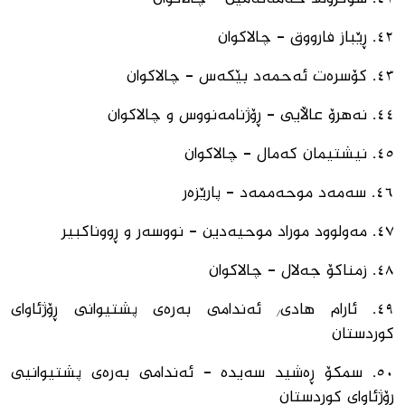
٤٢. ڕێباز فارووق - چالاكوان
٤٣. ⁠كۆسرەت ئەحمەد بێكەس - چالاكوان
٤٤. ⁠نەهرۆ عاڵایی - ڕۆژنامەنووس و چالاكوان
٤٥. ⁠نیشتیمان كەمال - چالاكوان
٤٦. ⁠سەمەد موحەممەد - پارێزەر
٤٧. مەولوود موراد موحیەدین - نووسەر و ڕووناکبیر
٤٨. ⁠زمناكۆ جەلال - چالاكوان
٤٩. ⁠ئارام هادی/ ئەندامی بەرەی پشتیوانی ڕۆژئاوای
کوردستان
٥٠. سمکۆ ڕەشید سەیدە - ئەندامی بەرەی پشتیوانیی
ڕۆژئاوای کوردستان