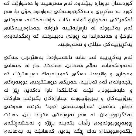
کوردستان دووبارە ببێتەوە. ئەم مەترسییە وا دەخوازێت کە
کورد بە یەکڕیزی و یەکگرتووییەکی تەواوەوە خۆی بۆ هەر
ئەگەرێکی نەخوازراو ئامادە بکات. خۆشبەختانە، هەوێنی
ئەم یەکبوونە لە ناڕەزایەتییە فراوانە جەماوەرییەکانی
ناوخۆ و هەندەراندا بە ڕوونی دەبینرێت، کە ڕەنگدانەوەی
یەکڕیزییەکی میللی و نەتەوەییە.
ئەم یەکڕیزییە لەم ساتە ناهەموارەدا، بەهێزترین چەکی
نەتەوەکەمانە. بەڵام مەخابن، هەندێک جار لە جیهانی
مەجازی و واقیعدا، دەنگی کەمینەیەک دەبیسترێت کە
پێچەوانەی ئەم تەباییە، خەریکی دروستکردنی دووبەرەکی
و دابەشبوونن. ئێمە لەکاتێکدا داوا دەکەین ڕێز لە
پیرۆزییەکان و بیروبۆچوونە جیاوازەکان بگیرێت، هاوکات
داواش دەکەین "مەزڵوومییەتی کورد" بکرێتە هەوێنی
یەکگرتووییمان. لە هەر بەرەیەکی فکریدا بین، دەبێت
ڕووبەڕووبوونەوەی زاڵمان بکەینە پڕۆژە و نەخشەڕێگەی
پێکەوەبوونمان؛ نەک ڕێگە بدەین کەسانێک بە بەهانەی