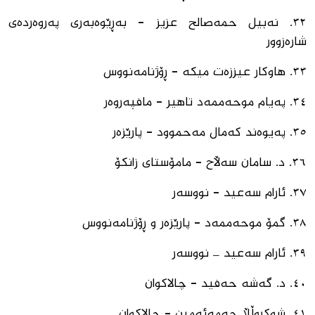
٣٢. ⁠نەبیل حمەصالح عزیز - بەڕێوەبەری پەروەردەی
شارەزوور
٣٣. ⁠هاوكار عیززەت میكە - ڕۆژنامەنووس
٣٤. ⁠پەیام موحەممەد تاهیر - مافپەروەر
٣٥. ⁠پەیوەند كەمال مەحموود - پارێزەر
٣٦. ⁠د. سامان سەڵاح - مامۆستای زانكۆ
٣٧. ئارام سەعید - نووسەر
٣٨. ⁠گمۆ موحەممەد - پارێزەر و ڕۆژنامەنووس
٣٩. ئارام سەعید _ نووسەر
٤٠. د. گەشە حەفید - چالاكوان
٤١. شوكروڵڵا حەمەئەمین - چالاكوان