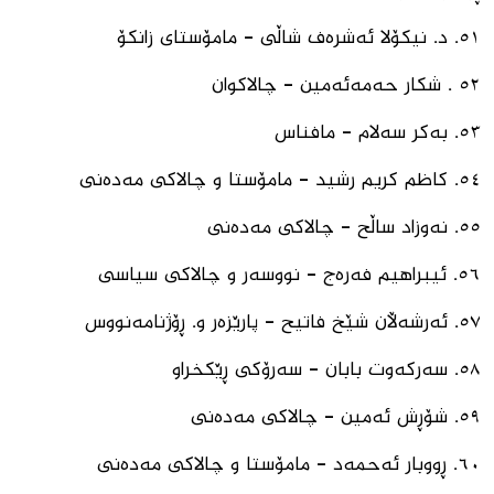
٥١. د. نیكۆلا ئەشرەف شاڵی - مامۆستای زانكۆ
٥٢ . شكار حەمەئەمین - چالاكوان
٥٣. بەكر سەلام - مافناس
٥٤. کاظم کریم رشید - مامۆستا و چالاکی مەدەنی
٥٥. نەوزاد ساڵح - چالاكی مەدەنی
٥٦. ئیبراهیم فەرەج - نووسەر و چالاكی سیاسی
٥٧. ئەرشەڵان شێخ فاتیح - پارێزەر و. ڕۆژنامەنووس
٥٨. سەركەوت بابان - سەرۆكی ڕێكخراو
٥٩. شۆڕش ئەمین - چالاكی مەدەنی
٦٠. ⁠ڕووبار ئەحمەد - مامۆستا و چالاكی مەدەنی