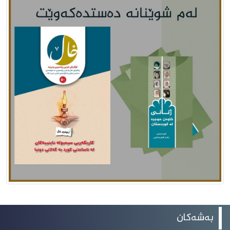
بەشەکان