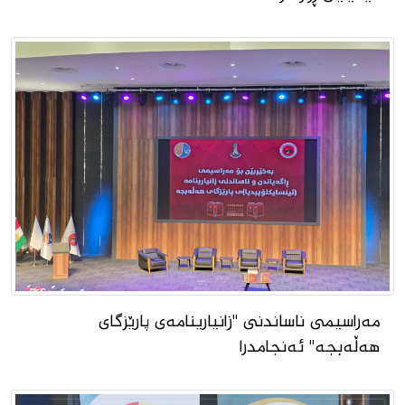
مەراسیمی ناساندنی "زانیارینامەى پارێزگاى
هەڵەبجە" ئەنجامدرا