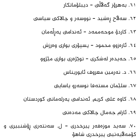
٦١. ⁠بەهرۆز گەڵاڵی - دیبلۆماتكار
٦٢. ⁠سەڵاح ڕەشید - نووسەر و چالاكی سیاسی
٦٣. ⁠كاردۆ موحەممەد - ئەندامی پەڕڵەمان
٦٤. ⁠ئارەزوو محمود - پسپۆری بواری وەرزش
٦٥. ⁠حەیدەر لەشکری - توێژەری بواری مێژوو
٦٦. ⁠د. نەرمین معروف ئابوریناس
٦٧. ⁠سلێمان مستەفا نوسەرو یاسایی
٦٨. ⁠کاوە علی کریم/ ئەندامی پەرلەمانی کوردستان
٦٩. ⁠ئارام جەمال چالاكی مەدەنی
٧٠. ⁠سەید موزەفەر پیرخدری - ل. سەنتەری ڕۆشنبیری و
كۆمەڵایەتیی پیرخدری شاهۆ