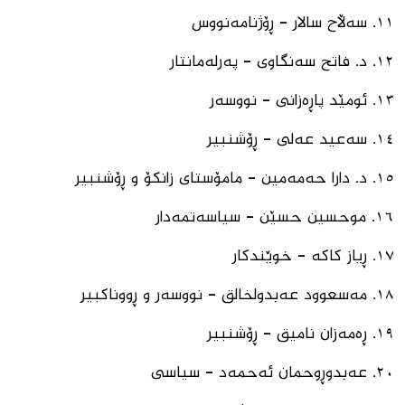
١١. ⁠سەڵاح سالار - ڕۆژنامەنووس
١٢. ⁠د. فاتح سەنگاوی - پەرلەمانتار
١٣. ⁠ئومێد پاڕەزانی - نووسەر
١٤. ⁠سەعید عەلی - ڕۆشنبیر
١٥. ⁠د. دارا حەمەمین - مامۆستای زانكۆ و ڕۆشنبیر
١٦. ⁠موحسین حسێن - سیاسەتمەدار
١٧. ⁠ڕیاز كاكە - خوێندكار
١٨. ⁠مەسعوود عەبدولخالق - نووسەر و ڕووناكبیر
١٩. ⁠ڕەمەزان نامیق - ڕۆشنبیر
٢٠. ⁠عەبدوڕوحمان ئەحمەد - سیاسی