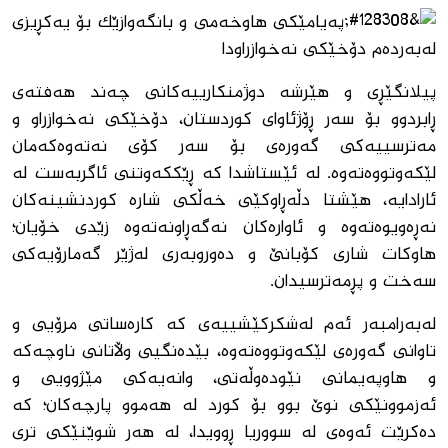
پەیامێکی هاوخەمی و بانگەوازێک بۆ یەکڕیزی
لەبەردەم دۆخێکی نەخوازراودا
پیلانگێڕی و هێرشە دوژمنکارییەکانی چەند هەفتەی
ڕابردوو بۆ سەر ڕۆژئاوای کوردستان، دۆخێکی نەخوازراو و
مەترسییەکی گەورەی بۆ سەر کۆی نەتەوەکەمان
لێکەوتووەتەوە. لە ئێستاشدا کە ڕێککەوتنی ئاگربەست لە
ئارادایە، هێشتا دڵەڕاوکێی خەڵکی شارە کوردنشینەکان
نەڕەویوەتەوە و ئاوارەکان نەگەڕاونەتەوە زێدی خۆیان؛
هاوکات شاری کۆبانێ و دەوروبەری لەژێر گەمارۆیەکی
سەخت و پڕمەترسیدان.
لەبەرامبەر ئەم لەشکرکێشییەی کە کارەساتی مرۆیی و
تاوانی گەورەی لێکەوتووەتەوە، بێدەنگیی وڵاتانی ناوچەکە
و هاوپەیمانی نێودەوڵەتی، وانەیەکی مێژوویی و
ئەزموونێکی نوێ بوو بۆ کورد لە هەموو پارچەکان؛ کە
دەکرێت ئەوەی لە سووریا ڕوویدا، لە هەر شوێنێکی تری