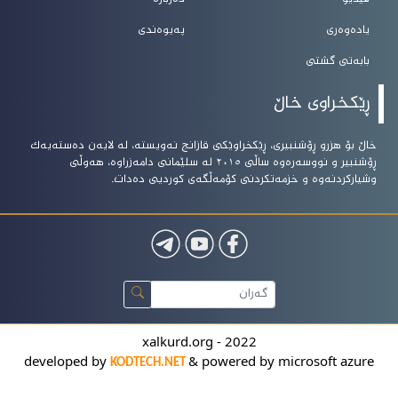
یادەوەری
پەیوەندی
بابەتی گشتی
ڕێکخراوی خاڵ
خاڵ بۆ هزرو ڕۆشنبیرى، ڕێکخراوێکى قازانج نەویستە، لە لایەن دەستەیەک
ڕۆشنبیر و نووسەرەوە ساڵى ٢٠١٥ لە سلێمانى دامەزراوە، هەوڵى
وشیارکردنەوە و خزمەتکردنى کۆمەڵگەى کوردیى دەدات.
xalkurd.org - 2022
developed by
& powered by microsoft azure
KODTECH.NET