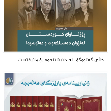
خاڵى گفتووگۆ.. لە دانیشتنەوە بۆ مانیفێست