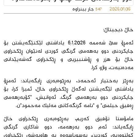
2026/01/06
جار بینراوە
547
خاڵ دیجیتاڵ:
ئەمڕۆ سێ شەممە 6/1/2026 یاداشتى لێکتێگەیشتن بۆ
چاپکردنى دوو بەهەمى گرنگى کوردى لەنێوان ڕێکخراوى
خاڵ بۆ هزر و ڕۆشنبیریى و ڕێکخراوى گەشەپێدانى
مەدەنیەت، واژو کرا.
بەڕێز بەختیار ئەحمەد، بەڕێوەبەری ڕایگەیاند: ئەمڕۆ
یاداشتی لێگەیشتن لەگەڵ ڕێکخراوی خاڵ، ئمیزا کرا، بۆ
چاپکردنی دوو بەرهەمی گرنگ. ئەوانیش، "کۆبەرهەمی
ڕەفیق حیلمی" و "نامە گرنگەکانی مەلیک مەحمود"ن.
مامۆستا تۆفیق کەریم، بەڕێوەبەری ڕێکخراوی خاڵ
ڕایگەیاند: ئەم دوو بەرهەمە، دوو شاکاری گرنگی
کولتووریی کوردین، بەسوپاسەوە بە هاوبەشی ڕێکخراوی