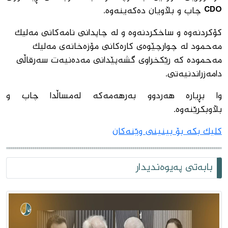
CDO چاپ و بڵاویان دەکەینەوە.
کۆکردنەوە و ساخکردنەوە و لە چاپدانی نامەکانی مەلیک
مەحمود لە چوارچێوەی کارەکانی مۆزەخانەی مەلیک
مەحمودە کە رێکخراوی گشەپێدانی مەدەنیەت سەرقاڵی
دامەزراندنیەتی.
وا بڕیارە هەردوو بەرهەمەکە لەمساڵدا چاپ و
بڵاوبکرێنەوە.
کلیک بکە بۆ بینینى وێنەکان
بابەتی پەیوەندیدار