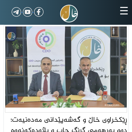
☰
ڕێکخراوى خاڵ و گەشەپێدانى مەدەنیەت؛
دوو بەرهەمى گرنگ چاپ و بڵاودەکەنەوە