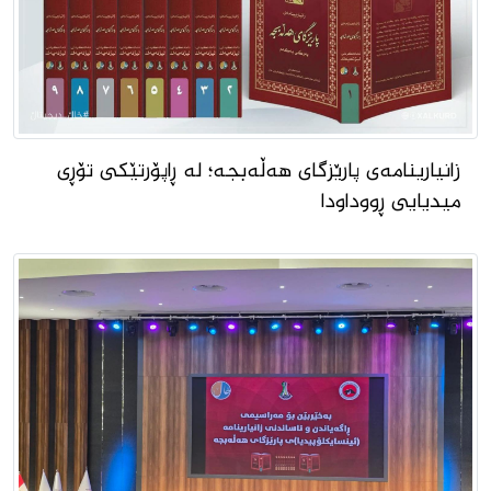
زانیارینامەى پارێزگاى هەڵەبجە؛ لە ڕاپۆرتێکى تۆڕى
میدیایى ڕووداودا