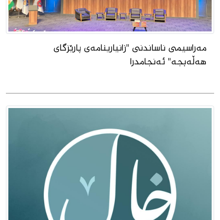
مەراسیمی ناساندنی "زانیارینامەى پارێزگاى
هەڵەبجە" ئەنجامدرا