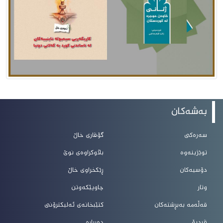
بەشەکان
سەرەکی
گۆڤاری خاڵ
توێژینەوە
بڵاوکراوەی نوێ
دۆسیەکان
ڕێکخراوی خاڵ
وتار
چاوپێکەوتن
قەڵەمە بەبڕشتەکان
کتێبخانەی ئەلیکترۆنی
ڤیدیۆ
دەربارە