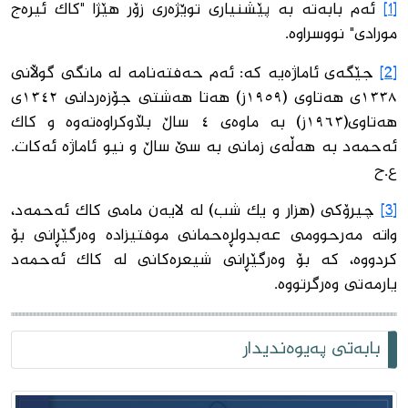
[1]
ئەم بابەتە بە پێشنیاری توێژەری زۆر هێژا "کاک ئیرەج
مورادی" نووسراوە.
[2]
جێگەی ئاماژەیە کە: ئەم حەفتەنامە لە مانگی گوڵانی
١٣٣٨ی هەتاوی (١٩٥٩ز) هەتا هەشتی جۆزەردانی ١٣٤٢ی
هەتاوی(١٩٦٣ز) بە ماوەی ٤ ساڵ بڵاوکراوەتەوە و کاک
ئەحمەد بە هەڵەی زمانی بە سێ ساڵ و نیو ئاماژە ئەکات.
ع.ح
[3]
چیرۆکی (هزار و یک شب) لە لایەن مامی کاک ئەحمەد،
واتە مەرحوومی عەبدولڕەحمانی موفتیزادە وەرگێڕانی بۆ
کردووە، کە بۆ وەرگێڕانی شیعرەکانی لە کاک ئەحمەد
یارمەتی وەرگرتووە.
بابەتی پەیوەندیدار