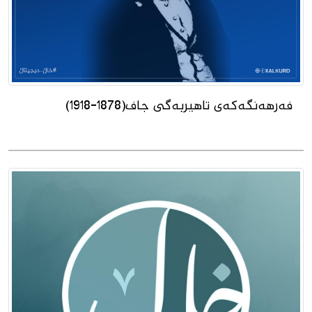
فەرهەنگەكەی تاهیربەگی جاف(1878-1918)