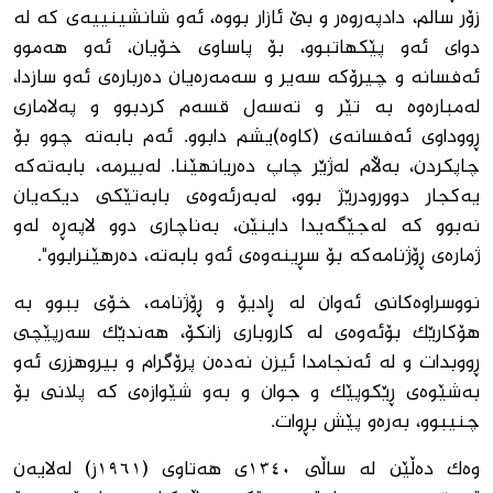
زۆر سالم، دادپەروەر و بێ ئازار بووە، ئەو شانشینییەی کە لە
دوای ئەو پێکهاتبوو، بۆ پاساوی خۆیان، ئەو هەموو
ئەفسانە و چیرۆکە سەیر و سەمەرەیان دەربارەی ئەو سازدا،
لەمبارەوە بە تێر و تەسەل قسەم کردبوو و پەلاماری
ڕووداوی ئەفسانەی (کاوە)یشم دابوو. ئەم بابەتە چوو بۆ
چاپکردن، بەڵام لەژێر چاپ دەریانهێنا. لەبیرمە، بابەتەکە
یەکجار دوورودرێژ بوو، لەبەرئەوەی بابەتێکی دیکەیان
نەبوو کە لەجێگەیدا داینێن، بەناچاری دوو لاپەڕە لەو
ژمارەی ڕۆژنامەکە بۆ سڕینەوەی ئەو بابەتە، دەرهێنرابوو".
نووسراوەکانی ئەوان لە ڕادیۆ و ڕۆژنامە، خۆی ببوو بە
هۆکارێک بۆئەوەی لە کاروباری زانکۆ، هەندێک سەرپێچی
ڕووبدات و لە ئەنجامدا ئیزن نەدەن پرۆگرام و بیروهزری ئەو
بەشێوەی ڕێکوپێک و جوان و بەو شێوازەی کە پلانی بۆ
چنیبوو، بەرەو پێش بڕوات.
وەک دەڵێن لە ساڵی ١٣٤٠ی هەتاوی (١٩٦١ز) لەلایەن