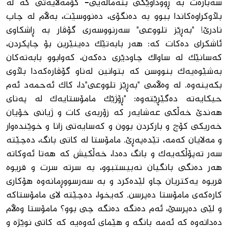
سەبارەت بە ڕووداوێکی بنەماڵەیی- کۆمەڵایەتی کە لە
بڵاوکراوەکاندا ببوو بە دەنگۆی، دەنووسێت، بەڵام لە چاپ
نادرێ! "بەڕێز تلووعی" سەرنووسەری گۆڤار بە ڕاشکاوی
ئاشکرای دەکات کە: هەر بابەتێک دەینێرین بۆ چاپکردن،
کەسانێک لە ساواک چاودێری دەکەن، کەوابوو بابەتەکان
بەشێوەیەک بنووسن کە بتوانین لەناو گۆڤارەکەدا بڵاوی
بکەینەوە. لە وەڵامی "بەڕێز تلووعی"دا، کاک ئەحمەد ئەم
حیکایەتە دەگێڕێتەوە: "ڕۆژێک مامۆستایەک لە پەنای
هەندێ خەڵکی عەشایەر کە زۆربەی کات و ژیانی خۆیان
خەریکی کۆچ و بارکردن بوون و کەسایەتی زانا و خوێندەوار
و مەلایان کەمە، تێدەپەڕێ. مامۆستا لە کاتی بانگ، دەچێتە
سەر تەپۆڵکەیەک و بانگ دەدا، خەڵکیش کە هەتا ئەوکاتە
هەر دەنگی بانگیان نەبیستبوو، بە سرتە سرت و قریوە
قریوە یەکتریان چاو لێدەکرد و بە سەرسووڕمانەوە هۆکاری
کارەکەی مامۆستا دەپرسن. کەیخوا، دەچێتە لای مامۆستاکە
و لێی دەپرسێ، ئەم دەنگە دەنگە چی بوو؟ مامۆستا وەڵام
دەداتەوە کە ئەمە بانگە و هێمای ئەوەیە کە کاتی نوێژە و