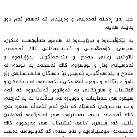
جیا لەو ڕەخنە ئەدەبیی و وەزنیەی کە لەسەر ئەم دوو
بەیتە هەیە.
بە لێکۆڵینەوە و توێژینەوە لە هەموو هەڵوێستە فیکری،
سیاسی، کۆمەڵایەتی و ئایینییەکانی کاک ئەحمەد،
ناتوانین زمانی مەدح و پێداهەڵگوتن بدۆزینەوە و
ئەدەبیاتی وتار و نووسراوی کاک ئەحمەد بە توندی لە
مەدح و پێداهەڵگوتن، ئەویش بۆ دەسگای شاهەنشاهی زۆر
نامۆ و بێگانە و دوورە. لەلایەکی دیکەشەوە، لە نزیکەکان و
قوتابیان و هاوڕێکانی بە تەواتوور گەیشتووە کە ئەم
شیعرە هی جەنابیانە و دووبارە لەم ساڵانەدا نە بە ئەرێنی
و نە بە نەرێنی کەسێک کە بڵێ ئەم کۆمەڵە شیعرە هی
کاک ئەحمەد نییە، نەبینراوە، هەر لەبەرئەوە ئەتوانین
بڵێین کە: شیعری "مافی نیشتمان" هی مەرحووم کاک
ئەحمەدی موفتیزادەیە و ئەو شتەی کە کەوتووەتە دەست