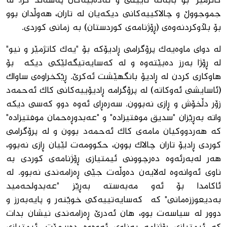
کاتژمێر" بۆ بابەتە ئایینی و ئەدەبیەکان پەسەند کرا. لە
جموجووڵ و چالاکییەکانی دیکەیان لە تاران، هەوڵدان بوو
بۆ بڵاوکردنەوەی (ڕۆژنامەی کوردستان) بە زمانی کوردی.
لە دوای ماوەیەک پرۆگرامی ڕادیۆکە بۆ "یەک کاتژمێر و نیو"
لە ڕۆژا بەرز دەبێتەوە و لە کەسایەتیگەلێکی دیکە بۆ
هاوکاری کردن لە ڕادیۆ بانگهێشت ئەکرێ. ڕێکخراوەی ساواک
(ئاسایشی ئەوکاتە) لە پرۆگرامە ڕادیۆییەکانی کاک ئەحمەد
زۆر دڵخۆش و ڕازی نەبوون. سەرەڕای ئەوە دوو کەسی دیکە
واتە بەڕێزان "سدیق موفتیزادە" و "عەبدوڕەحمان موفتیزادە"
کە هەردووکیان مامەی کاک ئەحمەد بوون و لە پرۆگرامی
کوردی ڕادیۆ تاران چالاک بوون، حکوومەت لێیان ڕازی نەبوو،
هەر لەبەرئەوە دەرچوونی ئیمتیازی ڕۆژنامەی کوردی بە
ناوی ئەوانەوە لەلایەن دەوڵەت جێی ڕەزامەندی نەبوو. لە
ئاکامدا بۆ ئەو مەبەستە بەڕێز "عەبدولحەمید
بەدیعوززەمانی" کە کەسایەتییەکی خوێنەر و پایەبەرز و
دوور لە سیاسەت بوو، هان ئەدرێ ڕەزامەندی نیشان بدات