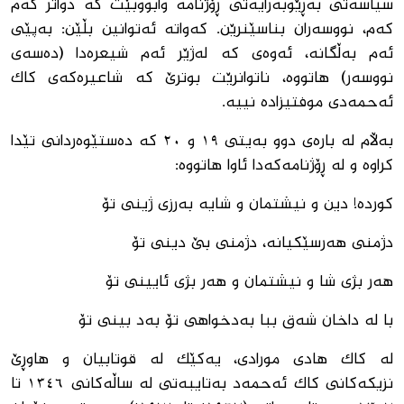
سیاسەتی بەڕێوبەرایەتی ڕۆژنامە وابووبێت کە دواتر کەم
کەم، نووسەران بناسێنرێن. کەواتە ئەتوانین بڵێن: بەپێی
ئەم بەڵگانە، ئەوەی کە لەژێر ئەم شیعرەدا (دەسەی
نووسەر) هاتووە، ناتوانرێت بوترێ کە شاعیرەکەی کاک
ئەحمەدی موفتیزادە نییە.
بەڵام لە بارەی دوو بەیتی ١٩ و ٢٠ کە دەستێوەردانی تێدا
کراوە و لە ڕۆژنامەکەدا ئاوا هاتووە:
کوردە! دین و نیشتمان و شایە بەرزی ژینی تۆ
دژمنی هەرسێکیانە، دژمنی بێ دینی تۆ
هەر بژی شا و نیشتمان و هەر بژی ئایینی تۆ
با لە داخان شەق ببا بەدخواهی تۆ بەد بینی تۆ
لە کاک هادی مورادی، یەکێک لە قوتابیان و هاوڕێ
نزیکەکانی کاک ئەحمەد بەتایبەتی لە ساڵەکانی ١٣٤٦ تا