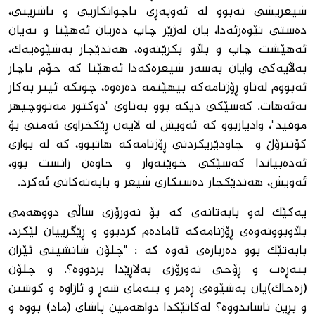
شیعریشی نەبوو لە ئەوپەڕی ناجوانکاریی و ناشرینی،
دەستی تێوەرئەدا، یان لەژێر چاپ دەریان ئەهێنا و نەیان
ئەهێشت چاپ و بڵاو بكرێتەوە، هەندێجار بەشێوەیەک،
بەڵایەکی وایان بەسەر شیعرەکەدا ئەهێنا کە خۆم ناچار
ئەبووم لەناو ڕۆژنامەکە بیهێنمە دەرەوە، چونکە ئیتر بەکار
نەئەهات. کەسێکی دیکە بوو بەناوی "دوکتور مەنووچیهر
موفید"، وادیاربوو کە ئەویش لە لایەن ڕێکخراوی ئەمنی بۆ
کۆنترۆڵ و چاودێریکردنی ڕۆژنامەکە هاتبوو، کە لە بواری
ئەدەبیاتدا کەسێکی خوێنەوار و خاوەن زانست بوو،
ئەویش، هەندێكجار دەستکاری شیعر و بابەتەکانی ئەکرد.
یەکێک لەو بابەتانەی کە بۆ نەورۆزی ساڵی دووهەمی
بڵاوبوونەوەی ڕۆژنامەکە ئامادەم کردبوو و ڕێگرییان لێکرد،
بابەتێک بوو دەربارەی ئەوە کە : "چلۆن شانشینی ئێران
بنەڕەت و ڕۆحی نەورۆزی بەلاڕێدا بردووە؟! و چلۆن
(زەحاک)یان بەشێوەی ڕەمز و بنەمای شەڕ و ئاژاوە و کوشتن
و بڕین ناساندووە؟ لەکاتێکدا دواهەمین پاشای (ماد) بووە و