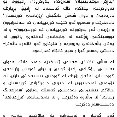
"بەڕێز موعەیینیان" سەرۆکی بڵاوکراوەی ڕادیۆوە، بۆ
تەواوکردنی چالاکی کاک ئەحمەد لە ڕادیۆ، بڕیارێک
دەردەچێ و دوای شەش مانگیش "ڕۆژنامەی کوردستان"
دادەخرێت و هەموو ئەو کتێبە کوردییانەی کە سەندرابوون
و زۆربەی ئەو پەرتووکە کوردییانەی کە نووسرابوون- و لە
نووسینگەی ڕۆژنامە لە چاپخانەی ئەختەری باکوور، لە
پەنای باڵەخانەی پەروەردە و فێرکاری ئەو کاتەوە دائەنرا-
دەستی بەسەر گیرا و هیچ کاتێک نەدرایەوە.
لە ساڵی ١٣٤٢ی هەتاوی (١٩٦٣ز)، چەند مانگ لەدوای
بەستنی پرۆگرامی ڕادیۆ کوردی و دوای ئەویش ڕۆژنامەی
کوردستان، لەگەڵ زۆرێک لە کوردانی نیشتەجێی تاران، بە
تۆمەتی ئەندامبوون لە حیزبی دیموکراتی کوردستان و
چالاکی نیشتمانی بەدەستی کەسێک بەناوی "سەرهەنگ
زیبایی" لە ماڵەوە دەگیرێت و لە بەندیخانەی "قزل‌قەلعە"
دەستبەسەر دەکرێت.
ئەم گوشار و لەمپەرانە بۆ چالاکییە هزریی و