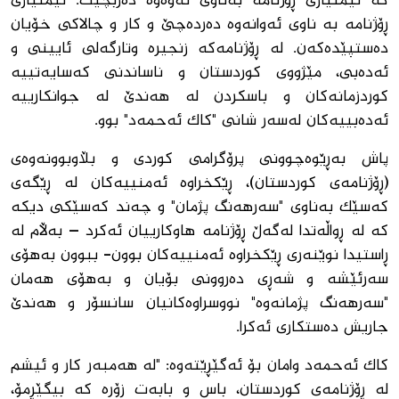
کە ئیمتیازی ڕۆژنامە بەناوی ئەوەوە دەربچێت. ئیمتیازی
ڕۆژنامە بە ناوی ئەوانەوە دەردەچێ و کار و چالاکی خۆیان
دەستپێدەکەن. لە ڕۆژنامەکە زنجیرە وتارگەلی ئایینی و
ئەدەبی، مێژووی کوردستان و ناساندنی کەسایەتییە
کوردزمانەکان و باسکردن لە هەندێ لە جوانکارییە
ئەدەبییەکان لەسەر شانی "کاک ئەحمەد" بوو.
پاش بەڕێوەچوونی پرۆگرامی کوردی و بڵاوبوونەوەی
(ڕۆژنامەی کوردستان)، ڕێکخراوە ئەمنییەکان لە ڕێگەی
کەسێک بەناوی "سەرهەنگ پژمان" و چەند کەسێکی دیکە
کە لە ڕواڵەتدا لەگەڵ ڕۆژنامە هاوکارییان ئەکرد – بەڵام لە
ڕاستیدا نوێنەری ڕێکخراوە ئەمنییەکان بوون- ببوون بەهۆی
سەرئێشە و شەڕی دەروونی بۆیان و بەهۆی هەمان
"سەرهەنگ پژمانەوە" نووسراوەکانیان سانسۆر و هەندێ
جاریش دەستکاری ئەکرا.
کاک ئەحمەد وامان بۆ ئەگێڕێتەوە: "لە هەمبەر کار و ئیشم
لە ڕۆژنامەی کوردستان، باس و بابەت زۆرە کە بیگێڕمۆ،