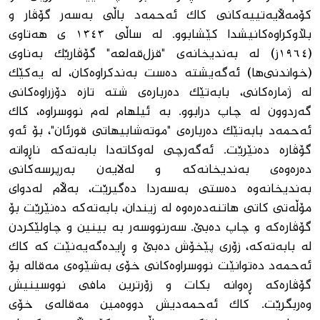
کۆمەڵایەتییەکانی کاک ئەحمەد باڵی بەسەر گۆڤار و
بڵاوکراوەکانیشدا کێشابوو. لە ساڵی ١٣٤٣ ی هەتاوی
(١٩٦٤ز) لە بەندیخانەی "قزل‌قەلعە" گۆڤارێک بەناوی
(خواندنی‌ها) ئەگەیشتە دەست بەندکراوەکان، لە یەکێک
لە ژمارەکانی، بابەتێک دەربارەی شتە تازە دۆزراوەکانی
گەردوون لە چاپ درابوو. بە ئیلهام لەم نووسراوە، کاک
ئەحمەد بابەتێک دەربارەی "موتەشابیهاتی قورئان"، بۆ ئەو
گۆڤارە دەنێرێت. ئەگەرچی لەوکاتەدا بابەتەکە ناڕواتە
دەرەوەی بەندیخانەکە و لەلایەن بەرپرسەکانی
بەندیخانەوە دەستی بەسەردا دەگیرێت، بەڵام لەدوای
مۆڵەتی کاتی هاتنەدەرەوە لە زیندان، بابەتەکە دەنێرێت بۆ
گۆڤارەکە و چاپ دەبێ. سەرنووسەر بە بینین و چاولێکردن
لە بابەتەکە، زۆری پێخۆش دەبێ و ڕایدەگەیەنێت کە کاک
ئەحمەد دەتوانێت نووسراوەکانی خۆی بەشێوەی مەقالە بۆ
گۆڤارەکە ڕەوانە بکات و زۆرترین مافی نووسینیش
وەربگرێت. کاک ئەحمەدیش دووەمین مەقالەی خۆی