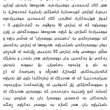
هی کاک ئەحمەدی موفتیزادەیە. هەروەها بابەتی (وتاری
دینی)، (وێژەی کوردستان)، (باسێکی زانیاری)، (جەدوەل)، یا
(چوار قوژبنەکان)، لەلایەن کاک ئەحمەدی موفتیزادەوە
نووسراوە کە لە ژمارەی 10 بەولاوە، بە ئامادەکراوی (ا -
موفتیزادە) ئاماژەی بۆ کراوە. هەروەها نموونەگەلی تر زۆرن
کە نووسەرەکەی بە "دەستەی نووسەران" لە قەڵەم دراوە و
دواتر نووسەرەکەی ناسێندراوە. هەروەها لە ژمارەی یەکەمی
ساڵی دووهەم، واتە ژمارەی 52 تەرتیبی ڕۆژنامە لە لاپەڕەی
یەکەم، بۆ یەکەمین جار، نووسەرانی هەر بابەت و بەشێک
بە ناو و وێنەوە دەناسران، بۆ نموونە بابەتی
(نالەبارییەکانی کۆمەڵ)، (هەڕاڵە و زەمزەمە)، لە (ع
سیراجەددین) کە لە هەندێک لە ژمارەکاندا ناوی لێ نەبراوە
و نموونەگەلێکی زۆر ئەتوانین لە ڕۆژنامەکەدا بدۆزینەوە.
ئەمانە ئەو ڕاستییە دەردەخەن کە نووسەری هەندێک لە
بابەتەکان بە (دەسەی نووسەر) یان بە شێوەی پیت
ناسێنراوە یان هەر ئاماژە بە نووسەر نەکراوە. ڕەنگە