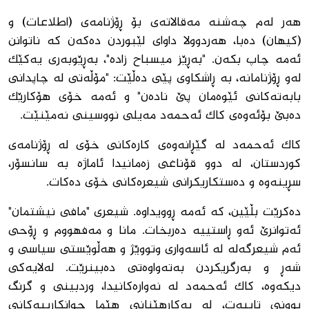
هەر لەم چەشنە مەقالاتەی بۆ ڕۆژنامەی (اطلاعات) و
(کیهان) دەبا، هەردوولا داوای لێبوردن دەکەن کە ناتوانن
ئەمە چاپ بکەن. "بەڕێز میسباح زادە"، بەڕێوبەری یەکێک
لەو ڕۆژنامانە، بە ڕاشکاوی پێی دەڵێت: "مۆڵەتی لە چاپدانی
بابەتەکانی ئێوەمان پێ نادەن" و ئەمە خۆی هۆکارێک
دەبێ بۆئەوەی کاک ئەحمەد مەیلی نووسینی نەمێنێت.
کاک ئەحمەد لە گێڕانەوەی کارەکانی خۆی لە ڕۆژنامەی
کوردستان، لە دوو قۆناغی زەمانیدا ئاماژە بە سانسۆر،
سڕینەوە و دەستکاریکرانی شیعرەکانی خۆی دەکات.
دەکرێت بڵێین، کە ئەمە ڕوویداوە. شیعری "مافی نیشتمان"
ئەتوانرێ ئەو ڕاستییە دەربخات. مانا و مەفهووم و ڕۆحی
ئەم شیعرگەلە لە ئاسەواری وتووێژ و هەڵوێستی سیاسی و
شەڕ و بەرگریکردن بەتەواوەتی دەبینرێت. لەلایەکی
دیکەوە، کاک ئەحمەد لە نەوارەکانیدا، وردبینی و گرنگ
بوونی تایبەت، لە بەکارهێنانی هێما جوانکارییەکانی