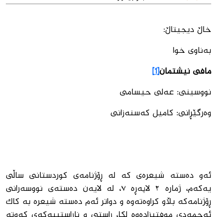
خاڵ دیجیتاڵ:
بەناوی خوا
مافی نیشتمان
[1]
نووسینی: عەلی حیسامی
وەرگێڕانی: کامیل کەسنەزانی
ئەو دەستە شیعرەی کە لە ڕۆژنامەی کوردستانی ساڵی
یەکەم، ژمارە ٢ لاپەڕە ٧، لە لایەن دەستەی نووسەرانی
ڕۆژنامەکە بڵاو کراوەتەوە و دواتر ئەم دەستە شیعرە بە کاک
ئەحمەدی موفتیزادەوە لکا، ڕاستی و ناڕاستییەکەی کەوتە