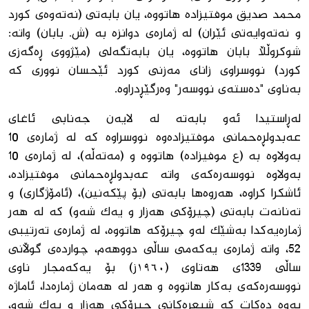
محمد صدیق موفتیزادە هاتووە، یان بابەتی (نەتەوەی کورد
و نەتەوایەتی ئێران) لە ژمارەی دوانزە بە (ش. بابان) واتە:
شوکروڵڵا بابان هاتووە، یان بابەتگەلی (مێژووی ڕەگەزی
کورد) نووسراوی زانای مەزنی کورد ئێحسان نووری کە
بەناوی "دەستەی نووسەر" وەرگێڕدراوە.
لەڕاستیدا ئەو بابەتە لە لایەن جەنابی ئاغای
عەبدولڕەحمانی موفتیزادەوە نووسراوە کە لە ژمارەی 10
بەولاوە بە (ع موفیزاده) هاتووە و (مەتەڵە)، لە ژمارەی 10
بەولاوە نووسەرەکەی واتە عەبدولڕەحمانی موفتیزادە،
ئاشکرا کراوە، هەروەها بابەتی (بۆ پێکەنین)، (ئامۆژگاری) و
تەنانەت بابەتی (چیرۆکی هەزار و یەک شەو) کە لە هەر
ژمارەیەکدا بەشێک لەو چیرۆکە هاتووە، لە ژمارەی تەرتیبی
52، واتە ژمارەی یەکەمی ساڵی دووهەم، چواردەی گوڵانی
ساڵی 1339ی هەتاوی (١٩٦٠ز) بۆ یەکەمجار ناوی
نووسەرەکەی بەکار هاتووە و هەر لە هەمان ژمارەدا، ئاماژە
بەوە دەکات کە شیعرەکانی چیرۆکی هەزار و یەک شەو،