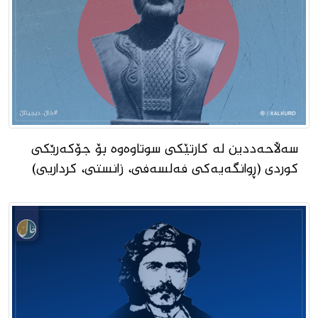
سەڵاحەددین لە کارتێکی سوتاوەوە بۆ جۆکەرێکی
کوردی (ڕوانگەیەکی فەلسەفی، زانستی، کرداریی)