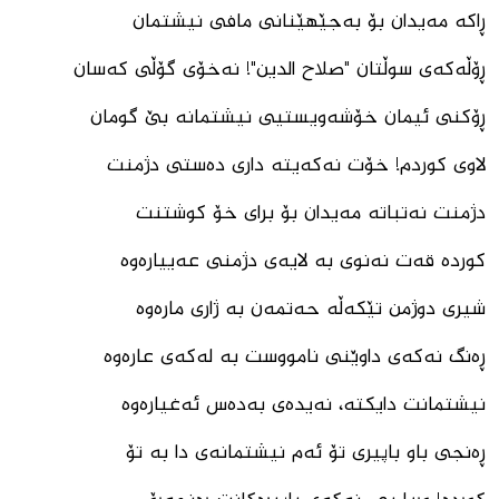
ڕاکە مەیدان بۆ بەجێهێنانی مافی نیشتمان
ڕۆڵەکەی سوڵتان "صلاح الدین"! نەخۆی گۆڵی کەسان
ڕۆکنی ئیمان خۆشەویستیی نیشتمانە بێ گومان
لاوی کوردم! خۆت نەکەیتە داری دەستی دژمنت
دژمنت نەتباتە مەیدان بۆ برای خۆ کوشتنت
کوردە قەت نەنوی بە لایەی دژمنی عەییارەوە
شیری دوژمن تێکەڵە حەتمەن بە ژاری مارەوە
ڕەنگ نەکەی داوێنی نامووست بە لەکەی عارەوە
نیشتمانت دایکتە، نەیدەی بەدەس ئەغیارەوە
ڕەنجی باو باپیری تۆ ئەم نیشتمانەی دا بە تۆ