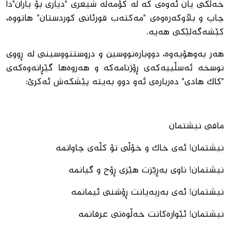
خەڵکی یان ئەوەی کە لە کۆمەڵە شیعری "دیاری بۆ یاران"دا
چاپ و بڵاوکەرەوەی "مەکتەب قورئانی کوردستان" هاتووە،
کێشەگەلێکی هەیە.
هەر بەوهۆیەوە، دووبارەنووسین و دروستنووسینی لە ڕووی
نوسخە ئەسڵییەکەی ڕۆژنامەکە و هەروەها گێڕانەوەکەی
"کاک هادی" دەربارەی ئەو دوو بەیتە پێشکەش ئەکرێ:
مافی نیشتمان
نیشتمان! ئەی خاک و خۆڵی تۆ کڵەی چاوانمە
نیشتمان! ناوی بەڕێزت هێزی ڕۆح و گیانمە
نیشتمان! ئەی بەربەیانت ڕۆشنی ئیمانمە
نیشتمان! ئێوارەکانت خەڵوەتی عرفانمە