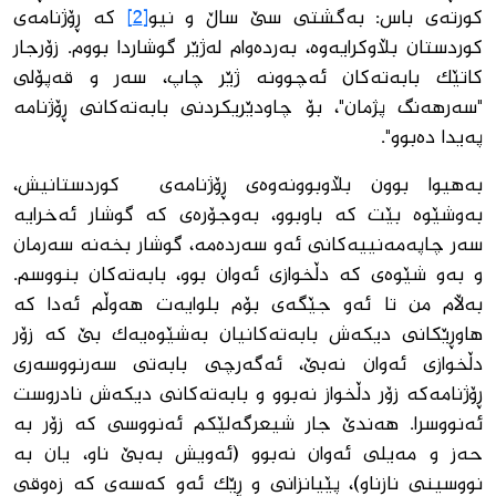
کورتەی باس: بەگشتی سێ ساڵ و نیو
[2]
کە ڕۆژنامەی
کوردستان بڵاوکرایەوە، بەردەوام لەژێر گوشاردا بووم. زۆرجار
کاتێک بابەتەکان ئەچوونە ژێر چاپ، سەر و قەپۆلی
"سەرهەنگ پژمان"، بۆ چاودێریکردنی بابەتەکانی ڕۆژنامە
پەیدا دەبوو".
بەهیوا بوون بڵاوبوونەوەی ڕۆژنامەی کوردستانیش،
بەوشێوە بێت کە باوبوو، بەوجۆرەی کە گوشار ئەخرایە
سەر چاپەمەنییەکانی ئەو سەردەمە، گوشار بخەنە سەرمان
و بەو شێوەی کە دڵخوازی ئەوان بوو، بابەتەکان بنووسم.
بەڵام من تا ئەو جێگەی بۆم بلوایەت هەوڵم ئەدا کە
هاوڕێکانی دیکەش بابەتەکانیان بەشێوەیەک بێ کە زۆر
دڵخوازی ئەوان نەبێ، ئەگەرچی بابەتی سەرنووسەری
ڕۆژنامەکە زۆر دڵخواز نەبوو و بابەتەکانی دیکەش نادروست
ئەنووسرا. هەندێ جار شیعرگەلێکم ئەنووسی کە زۆر بە
حەز و مەیلی ئەوان نەبوو (ئەویش بەبێ ناو، یان بە
نووسینی نازناو)، پێیانزانی و ڕێك ئەو کەسەی کە زەوقی