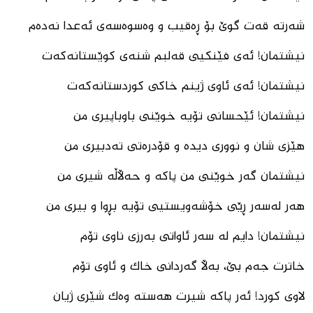
شەرتە قەت گوێ بۆ ڕەقیب ‌و وەسوەسەی ئەعدا نەدەم
نیشتمان! ئەی فێنکیی قەلبم شنەی کوێستانەکەت
نیشتمان! ئەی ئاوی ژینم خاکی کوردستانەکەت
نیشتمان! ئێحسانی تۆیە خوێنی باوباپیری من
هێزی شان ‌و نووری دیدە و قۆدرەتی تەدبیری من
نیشتمان گەر خوێنی من پاکە و حەڵاڵە شیری من
هەر لەسەر ڕێی خۆشەویستیی تۆیە بڕوا و بیری من
نیشتمان! دایم لە سەر ئاواتی بەرزی ناوی تۆم
خاترت جەم بێ، بەڵا گەردانی خاک و ئاوی تۆم
لاوی کورد! ئەر پاکە شیرت هەستە وەک شێری ژیان