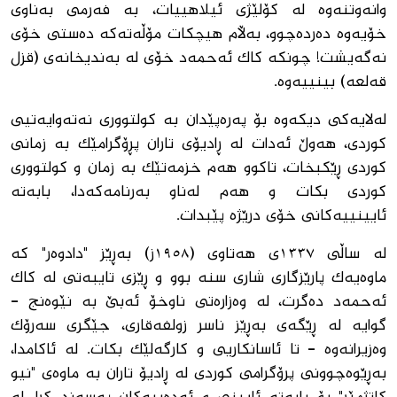
وانەوتنەوە لە کۆلێژی ئیلاهییات، بە فەرمی بەناوی
خۆیەوە دەردەچوو، بەڵام هیچکات مۆڵەتەکە دەستی خۆی
نەگەیشت! چونکە کاک ئەحمەد خۆی لە بەندیخانەی (قزل
‌قەلعە) بینییەوە.
لەلایەکی دیکەوە بۆ پەرەپێدان بە کولتووری نەتەوایەتیی
کوردی، هەوڵ ئەدات لە ڕادیۆی تاران پڕۆگرامێک بە زمانی
کوردی ڕێکبخات، تاکوو هەم خزمەتێک بە زمان و کولتووری
کوردی بکات و هەم لەناو بەرنامەکەدا، بابەتە
ئایینییەکانی خۆی درێژە پێبدات.
لە ساڵی ١٣٣٧ی هەتاوی (١٩٥٨ز) بەڕێز "دادوەر" کە
ماوەیەک پارێزگاری شاری سنە بوو و ڕێزی تایبەتی لە کاک
ئەحمەد دەگرت، لە وەزارەتی ناوخۆ ئەبێ بە نێوەنج -
گوایە لە ڕێگەی بەڕێز ناسر زولفەقاری، جێگری سەرۆک
وەزیرانەوە - تا ئاسانکاریی و کارگەلێک بکات. لە ئاکامدا،
بەڕێوەچوونی پرۆگرامی کوردی لە ڕادیۆ تاران بە ماوەی "نیو