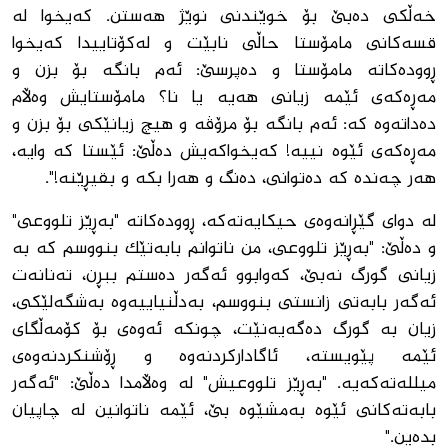
خەڵکی دەبێ بۆ خوێندنی نوێژ هەستن. کەیخوا لە
قسەکانی مامۆستا حاڵی نابێت و لەکۆتاییدا کەیخوا
ڕوودەکاتە مامۆستا و دەپرسێ: ئەم بانگە بۆ بزن و
مەڕەکەی ئێمە زیانی هەیە یا نا؟ مامۆستایش وەڵام
دەداتەوە کە: ئەم بانگە بۆ مرۆڤە و هیچ زیانێکی بۆ بزن و
مەڕەکەی ئێوە نییە! کەیخواکەیش دەڵێ: ئێستا کە وایە،
هەر چەندە کە دەتوانی، دەنگ و هەرا بکە و بقیڕێنە!".
لە دوای گێڕانەوەی حیکایەتەکە، ڕوودەکاتە "بەڕێز تلووعی"
و دەڵێ: "بەڕێز تلووعی، من ناتوانم بابەتێک بنووسم کە بە
زیانی گورگ نەبێ، کەوابوو ئەگەر دەستم ببڕن، تەنانەت
ئەگەر بابەتی زانستی بنووسم، بەدڵنیاییەوە بەشگەلێکی،
زیان بە گورگ دەگەیەنێت، چونکە ئەوەی بۆ کۆمەڵگای
ئێمە پێویستە، ئاگادارکردنەوە و ڕۆشنکردنەوەی
میللەتەکەیە. "بەڕێز تلووعیش" لە وەڵامدا دەڵێ: "ئەگەر
بابەتەکانی ئێوە بەمشێوە بێ، ئێمە ناتوانین لە چاپیان
بدەین."