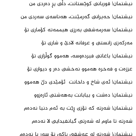
نیشتمان! قوربانی کوێستانت، دڵی پڕ دەردی من
نیشتمان! حەیرانی گەرمێنت، هەناسەی سەردی من
نیشتمان! سەرمەشقی بەرزی هیممەتە کۆماری تۆ
مەرکەزی زانستی و عرفانە لادێ و شاری تۆ
نیشتمان! باغاتی فیردەوسە، هەموو گوڵزاری تۆ
عززەت و فەخرە هەموو نەخشی دەر و دیواری تۆ
نیشتمان! ئەی شاخ و داخانت ئۆمێدی دڵ هەموو
نیشتمان! دەشت و بیابانت بەهەشتی ئارەزوو
نیشتمان! شەرتە کە تۆزی ڕێت بە ئەم دنیا نەدەم
شەرتە تا ماوم لە شەرتی گیانفیدایی لا نەدەم
نیشتمان! شەرتە لە عەشقی پاکی تۆ سەر با نەدەم