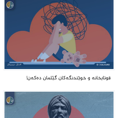
قوتابخانه‌ و خوێندنگه‌كان گێلمان ده‌كه‌ن!