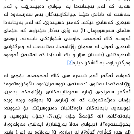
هەیە کە لەم بەیتانەدا بە جوانی دەبیندرێت و ئەم
چەشنە لە دانانی هێما جوانکارییەکان بەم سەرنجەوە لە
شیعری کەسانی دیکە، کەمتر دەبیندرێ، کە لەم بەیتانەدا
هێمای سەرسووڕمان (!) بە زۆری بەکار هێنراوە، کە هێمای
ئەوەیە کاک ئەحمەد خاوەنی شێوازێکی تایبەتە. زەوقی
شیعری ئەوان لە هەمان ڕۆژنامەدا، بەتایبەت لە وەرگێڕانی
شیعرەکانی (داستان هزار و یک شب)دا کە لەلایەن ئەوەوە
وەرگێڕدراوە، بە ئاشکرا دیارە
[3]
.
کەوایە ئەگەر ئەم شیعرە هی کاک ئەحمەدە، بۆچی لە
ڕۆژنامەکەدا بەناوی "دەستەی نووسەران"ەوە بڵاوکراوەتەوە؟
ئەگەر سەرنجی ژمارە سەرەتاییەکانی ڕۆژنامەکە بدەین،
بۆمان دەرئەکەوێت کە لە ژمارەی 10 بەولاوە وردە وردە
نووسەری بابەتەکان، ناوەکانیان دەنووسرێت، بۆ نموونە:
بابەتەکانی (لە کۆمەڵا چۆن بژین؟)، (چۆن بنووسین و
بخوێنینەوە؟)، (دیوانی مەلا پەرێشان)، (بەشی مەولەوی)،
(لە هەر گوڵزارێ گوڵێ)، لە ژمارەی 10 بەولاوە به (ص) واتە: