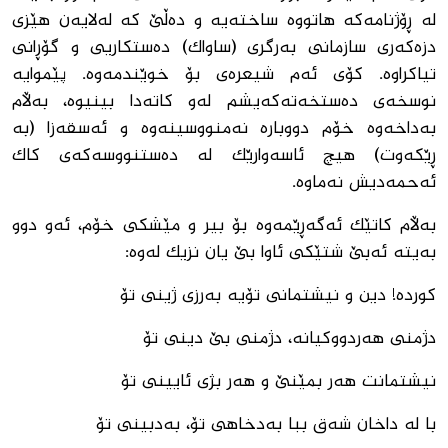
لە ڕۆژنامەکە هاتووە ساختەیە و دەڵێ کە لەلایەن هێزی
دزەکەری سازمانی بەرگری (ساواک) دەستکاریی و گۆڕانی
تیاکراوە. کۆی ئەم شیعرەی بۆ خوێندمەوە. پێموایە
نوسخەی دەستخەتەکەیشم لەو کاتەدا بینیوە، بەڵام
بەداخەوە خۆم دووبارە نەمنووسینەوە و ئەسقەزا (بە
ڕێکەوت) هیچ ئاسەوارێک لە دەستنووسەکەی کاک
ئەحمەدیش نەماوە.
بەڵام کاتێک ئەگەڕێمەوە بۆ بیر و مێشکی خۆم، ئەو دوو
بەیتە ئەبێ شتێکی ئاوا بێ یان نزیک لەوە:
کوردە! دین و نیشتمانی تۆیە بەرزی ژینی تۆ
دژمنی هەردووکیانە، دژمنی بێ دینی تۆ
نیشتمانت هەر بمێنێ و هەر بژی ئایینی تۆ
با لە داخان شەق ببا بەدخاهی تۆ، بەدبینی تۆ