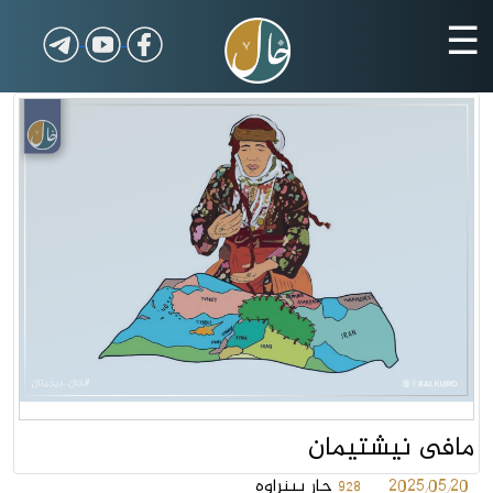
☰
مافى نیشتیمان
2025/05/20
جار بینراوە
928