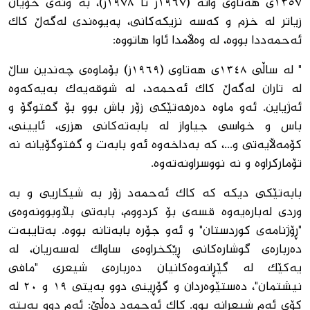
١٣٥٧ی هەتاوی واتە (١٩٦٧ز تا ١٩٧٨ز)، بە وتەی خۆیان
زیاتر لە خزم و کەسە نزیکەکانی، پەیوەندی لەگەڵ کاک
ئەحمەددا بووە، لە وەڵامدا ئاوا هاتووە:
" لە ساڵی ١٣٤٨ی هەتاوی (١٩٦٩ز) بۆماوەی چەندین ساڵ
لە تاران لەگەڵ کاک ئەحمەد، لە شوقەیەک بەیەکەوە
ئەژیاین. ئەو ماوە دەرفەتێکی زۆر باش بوو بۆ گفتوگۆ و
باس و خواسی جیاواز لە بابەتەکانی هزری، ئایینی،
کۆمەڵایەتی و...، کە بەداخەوە ئەو بابەت و گفتوگۆیانە نە
تۆمارکراوە و نە نووسراونەتەوە.
بابەتێکی دیکە کە کاک ئەحمەد زۆر بە شیکاریی و بە
وردی لەبارەیەوە قسەی بۆ کردووم، بابەتی بڵاوبوونەوەی
"ڕۆژنامەی کوردستان" و ئەو جۆرە بابەتانە بووە. بەتایبەت
دەربارەی گوشارەکانی ڕێکخراوەی ساواک لەسەریان، لە
یەکێک لە گێڕانەوەکانیان دەربارەی شیعری "مافی
نیشتمان"، دەستێوەردان و گۆڕینی دوو بەیتی ١٩ و ٢٠ لە
کۆی ئەم شیعرانە بوو. کاک ئەحمەد دەڵێ: ئەم دوو بەیتە