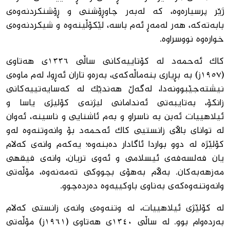
ژێر پرسیارەوە، کە لەبەر چاوڕۆشنی و ڕۆشنکردنەوەی
بابەتەکە، هەر لەمەڕ ئەم باسە، لێکۆڵینەوە و شیکردنەوەی
خوارەوە نووسراوە.
کاک ئەحمەد لە کۆتاییەکانی ساڵی ١٣٣٦ی هەتاوی
(١٩٥٧ز) بە بڕیاری بنەماڵەکەی، بەرەو تاران ئەڕوا، لەم ماوەی
نیشتەجێبوونەدا، لەگەڵ هەندێک لە کەسایەتییەکانی
زانکۆ، بەتایبەتی ئەندامانی لیژنەی کۆلیژی یاسا و
ئیلاهییات ئەبن بە ناسراو و بەم ئاشنایی و ناسینە، ئەوان
لە توانای باڵای زانستیی کاک ئەحمەد بۆ وانەوتنەوە لەو
کۆلێژە لە دوو بواردا ئاگادار دەبنەوە؛ یەکەم وانەی کەلام
یان فەلسەفەی ئیسلامی و ئەوی تریان، وانەی فیقهی
مەزهەبەکان. بەڵام بەهۆی بچووكی تەمەنەوە، مۆڵەتی
وانەوتنەوەکەی بەناوی باوکییەوە دەردەچوو.
لە کۆلێژی ئیلاهییات، لە وتنەوەی وانەی زانستی کەلام
بەردەوام بوو. لە ساڵی ١٣٤٠ی هەتاوی (١٩٦١ز) مۆڵەتی