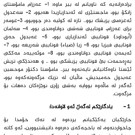
براده‌رانه‌یه‌ كه‌ ناویانم له ‌بیر ماوه‌: 1- عه‌ززام مامۆستای
زانكۆ بوو، ماجستێری له‌ ئه‌ندازیاریدا هه‌بوو، 2- سه‌عدول
ئه‌عزه‌می پزیشك بوو.. تازه‌ له‌ كولیه‌ ده‌ر چووبوو، 3-عومه‌ر
برای عه‌ززام، قوتابیی شه‌شی دواناوه‌ندی بوو، 4- سه‌لمان
(أبوداود) قوتابیی ئه‌ندازیاری بوو، 5- عه‌بدول حه‌ق
قوتابیی فيزيا بوو، 6- زیا (ضیاء) قوتابیی شه‌ريعه‌ بوو، 7-
ئه‌یمەن قوتابیی دواناوه‌ندی بوو، 8- موئه‌ییه‌د مه‌ككی
به‌ڕه‌حمه‌ت بێ قوتابیی پزیشكی بوو .. و هه‌ندێكي تریش
ئێستا ناوه‌كانیانم نایه‌ته‌وه‌ بیر.. مامۆستا دكتۆر موحسین
عه‌بدول حه‌میديش، ماڵیان له‌ نزیك مزگه‌وته‌كه‌وه‌ بوو،
ئه‌گه‌ر له‌ ماڵه‌وه‌ بووایه‌ به‌شی زۆری نوێژه‌كان ده‌هات بۆ
مزگەوت.
１-
یادگارێکم لەگەڵ ئەو لاوانەدا:
جارێكیان یه‌كێكیانم برده‌وه‌ له ‌ته‌ك خۆمدا بۆ
چاخواردنه‌وه‌، له‌ باخچه‌كه‌ی ده‌ره‌وه‌ دانیشتبووین، ئه‌و كاته‌