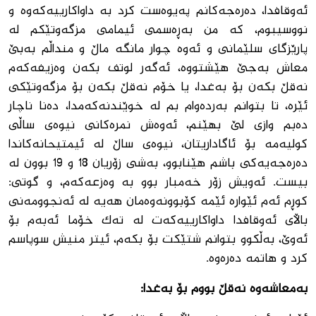
ئه‌وقافدا، ده‌ره‌جه‌كانم په‌یوه‌ست كرد به‌ داواكارییه‌كه‌وه‌ و
نووسیبوم، كه‌ من به‌ڕه‌سمی ئیمامی مزگه‌وتێكم له‌
پارێزگای سلێمانی و ئه‌وه‌ چوار مانگه‌ ماڵ و منداڵم به‌بێ
معاش به‌جێ هێشتووه‌، ئه‌گه‌ر لوتف بكه‌ن وه‌زیفه‌كه‌م
نه‌قڵ بكه‌ن بۆ به‌غدا، یا خۆم نه‌قڵ بكه‌ن بۆ مزگه‌وتێكی
ئێره‌، تا بتوانم به‌رده‌وام بم له‌ خوێندنه‌كه‌مدا، ده‌نا ناچار
ده‌بم وازی لێ بهێنم، ئه‌وه‌ش نمره‌كانی نیوه‌ی ساڵی
كولیه‌مه‌ بۆ ئاگاداریتان، نیوه‌ی ساڵ له‌ ئیمتیحانه‌کاندا
ده‌ره‌جه‌یه‌كی باشم هێنابوو، به‌شی زۆریان 18 و 19 بوون له‌
بیست. ئه‌ویش زۆر خه‌مبار بوو به ‌وه‌زعه‌كه‌م، و گوتی:
كوڕم ئه‌م ئێواره‌‌ ئێمه‌ كۆبوونه‌وه‌مان هه‌یه‌ له‌ ئه‌نجوومه‌نی
باڵای ئه‌وقافدا داواكارییه‌كه‌ت له ‌ته‌ك خۆما ئه‌به‌م بۆ
ئه‌وێ، به‌ڵكوو بتوانم شتێكت بۆ بكه‌م، ئیتر منیش سوپاسم
كرد و هاتمه‌ ده‌ره‌وه‌.
بەمعاشەوە نەقڵ بووم بۆ بەغدا: