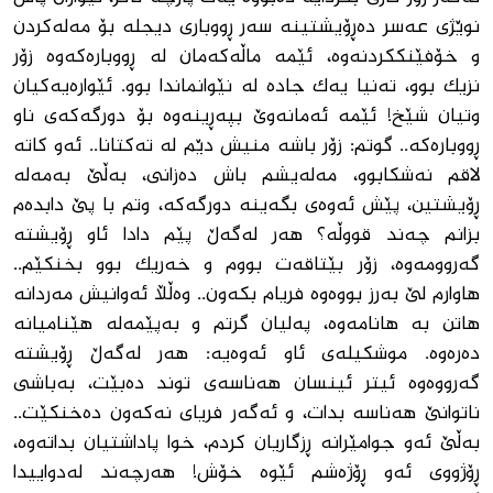
نوێژی عه‌سر ده‌ڕۆیشتینه‌ سه‌ر ڕووبار‌ی دیجله‌ بۆ مه‌له‌كردن
و خۆفێنككردنه‌وه‌، ئێمه‌ ماڵه‌كه‌مان له ‌ڕووباره‌كه‌وه‌ زۆر
نزیك بوو، ته‌نیا یه‌ك جاده‌ له‌ نێوانماندا بوو. ئێواره‌یه‌كیان
وتیان شێخ! ئێمه‌ ئه‌مانه‌وێ بپه‌ڕینه‌وه‌ بۆ دورگه‌كه‌ی ناو
ڕووباره‌كه‌.. گوتم: زۆر باشه‌ منیش دێم له‌ ته‌كتانا.. ئه‌و كاته‌
لاقم نه‌شكابوو، مه‌له‌یشم باش ده‌زانی، به‌ڵێ به‌مه‌له‌
ڕۆیشتین، پێش ئه‌وه‌ی بگه‌ینه‌ دورگه‌كه‌، وتم با پێ دابده‌م
بزانم چه‌ند قووڵه‌؟ هه‌ر له‌گه‌ڵ پێم دادا ئاو ڕۆیشته‌
گه‌روومه‌وه‌، زۆر بێتاقه‌ت بووم و خه‌ریك بوو بخنكێم..
هاوارم لێ به‌رز بووه‌وه‌ فریام بكه‌ون.. وەڵڵا ئه‌وانیش مه‌ردانه‌
هاتن به‌ هانامه‌وه‌، په‌لیان گرتم و به‌پێمه‌له‌ هێنامیانه‌
ده‌ره‌وه‌. موشكیله‌ی ئاو ئه‌وه‌یه‌: هه‌ر له‌گه‌ڵ ڕۆیشته‌
گه‌رووه‌وه‌ ئیتر ئینسان هه‌ناسه‌ی توند ده‌بێت، به‌باشی
ناتوانێ هه‌ناسه‌ بدات، و ئه‌گه‌ر فریای نه‌كه‌ون ده‌خنكێت..
به‌ڵێ ئه‌و جوامێرانه‌ ڕزگاریان كردم، خوا پاداشتیان بداته‌وه‌،
ڕۆژووی ئه‌و ڕۆژه‌شم ئێوه‌ خۆش! هه‌رچه‌ند له‌دواییدا