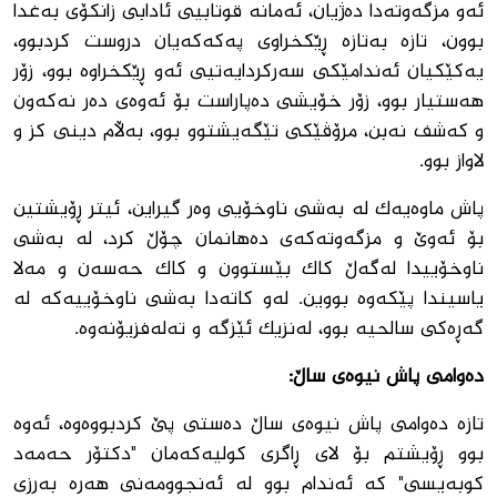
ئه‌و مزگه‌وته‌دا ده‌ژیان، ئه‌مانه‌ قوتابیى ئادابى زانكۆى به‌غدا
بوون، تازه‌ به‌تازه‌ ڕێكخراوى په‌كه‌كه‌یان دروست كردبوو،
یه‌كێكیان ئه‌ندامێكى سه‌ركردایه‌تیى ئه‌و ڕێكخراوه‌ بوو، زۆر
هه‌ستیار بوو، زۆر خۆیشى ده‌پاراست بۆ ئه‌وه‌ى ده‌ر نه‌كه‌ون
و كه‌شف نه‌بن، مرۆڤێكى تێگه‌یشتوو بوو، بەڵام دینى كز و
لاواز بوو.
پاش ماوه‌یه‌ك له‌ به‌شى ناوخۆیى وه‌ر گیراین، ئیتر ڕۆیشتین
بۆ ئه‌وێ و مزگه‌وته‌كه‌ى ده‌هانمان چۆڵ كرد، له ‌به‌شى
ناوخۆییدا له‌گه‌ڵ كاك بێستوون و كاك حه‌سه‌ن و مه‌لا
یاسیندا پێكه‌وه‌ بووین. له‌و كاته‌دا به‌شى ناوخۆییه‌كه‌ له‌
گه‌ڕه‌كى سالحیه‌ بوو، له‌نزیك ئێزگه ‌و ته‌له‌فزیۆنه‌وه‌.
دە‌وامی پاش نیوەی ساڵ:
تازه‌ ده‌وامی پاش نیوه‌ی ساڵ ده‌ستی پێ كردبووه‌وه،‌ ئەوە
بوو ڕۆیشتم بۆ لای ڕاگری كولیه‌كه‌مان "دكتۆر حه‌مه‌د
كوبه‌یسی" كه‌ ئه‌ندام بوو له‌ ئه‌نجوومه‌نی هه‌ره ‌به‌رزی