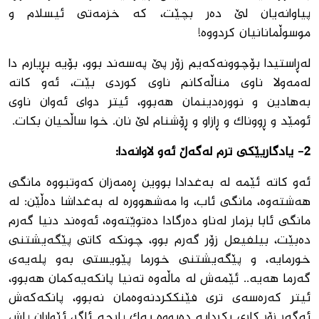
پیاوانه‌یان لێ ده‌ر بچێت، كه‌ خزمه‌تی ئیسلام و
موسوڵمانانیان كردووه‌!
له‌ڕاستیدا بۆچوونه‌كه‌یم زۆر پێ په‌سه‌ند بوو، بۆیه‌ بڕیارم دا
له‌مه‌ولا ناوی مناڵه‌كانم ناوی كوردی بێت، ئه‌و كاته‌
به‌هادین و نووره‌دینمان هه‌بوو، ئیتر دوای ئه‌وان ناوی
ئومێد و ڕووناك و ڕازاو و ڕۆشنام لێ نان. خوا ساڵحیان بكات.
2
-
یادگاری
ێ
کی ترم لەگەڵ ئەو لاوانەدا:
ئه‌و كاته‌ ئێمه‌ له‌ به‌غدادا بووین ڕه‌مه‌زان كه‌وتبووه‌ مانگی
هه‌شته‌وه‌، مانگی ئاب، وا مه‌شهووره‌ له‌ به‌غداشا ده‌ڵێن: له‌
مانگی ئابا بزمار له‌ناو ده‌رگادا ده‌توێته‌وه‌، ئه‌وه‌ند دنیا گه‌رم
ده‌بێت، بیلفیعل زۆر گه‌رم بوو، چونكه‌ كاتی پێگەیشتنی
خورمایه‌، و پێگەیشتنی خورما پێویستی به‌و پلەیەی‌
گه‌رما‌ هه‌یه‌.. ئێمه‌ش له‌ ماڵه‌وه‌ ته‌نیا پانكه‌یه‌كمان هه‌بوو،
ئیتر كه‌ره‌سه‌ی تری فێنككردنه‌وه‌مان نه‌بوو، پانكه‌كه‌ش
ئه‌گه‌ر زۆر كاری بكردایه‌ ده‌بووه‌ یه‌ك پارچه‌ ئاگر، ئێواران پاش