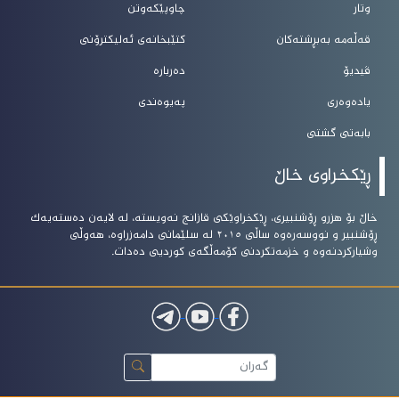
وتار
چاوپێکەوتن
قەڵەمە بەبڕشتەکان
کتێبخانەی ئەلیکترۆنی
ڤیدیۆ
دەربارە
یادەوەری
پەیوەندی
بابەتی گشتی
ڕێکخراوی خاڵ
خاڵ بۆ هزرو ڕۆشنبیرى، ڕێکخراوێکى قازانج نەویستە، لە لایەن دەستەیەک
ڕۆشنبیر و نووسەرەوە ساڵى ٢٠١٥ لە سلێمانى دامەزراوە، هەوڵى
وشیارکردنەوە و خزمەتکردنى کۆمەڵگەى کوردیى دەدات.