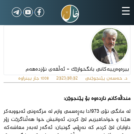
☰
بیرەوەرییەکانى بانگخوازێک - ئەڵقەى نۆزدەهەم
د. حەسەن پێنجوێنى
2023/08/02
جار بینراوە
1008
منداڵەکانم ناردەوە بۆ پێنجوێن:
له ‌مانگی نۆی 1973دا به‌ڕه‌سمی وازم له‌ مزگه‌وتی ئه‌بووبه‌كر
هێنا و خواحافیزیم لێ كردن، ئەوانیش خوا هەڵناگرێت زۆر
داوایان لێ کردم کە نەڕۆم، گوتیان: ئەگەر لەبەر معاشەکە