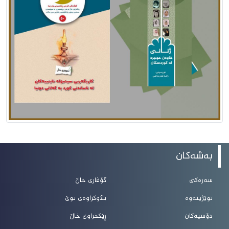
بەشەکان
سەرەکی
گۆڤاری خاڵ
توێژینەوە
بڵاوکراوەی نوێ
دۆسیەکان
ڕێکخراوی خاڵ