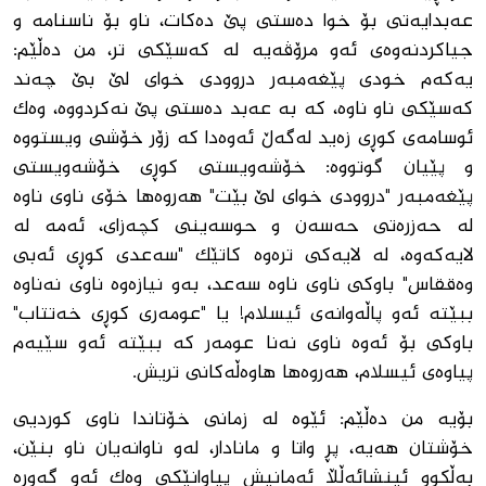
عه‌بدایه‌تی بۆ خوا ده‌ستی پێ ده‌كات، ناو بۆ ناسنامه‌ و
جیاكردنه‌وه‌ی ئه‌و مرۆڤه‌یه‌ له‌ كه‌سێكی تر، من ده‌ڵێم:
یه‌كه‌م خودی پێغه‌مبه‌ر دروودی خوای لێ بێ چه‌ند
كه‌سێكی ناو ناوه‌، كه‌ به‌ عه‌بد ده‌ستی پێ نه‌كردووه‌، وه‌ك
ئوسامه‌ی كوڕی زه‌ید له‌گه‌ڵ ئه‌وه‌دا كه‌ زۆر خۆشی ویستووه‌
و پێیان گوتووه‌: خۆشه‌ویستی كوڕی خۆشه‌ویستی
پێغه‌مبه‌ر "دروودی خوای لێ بێت" هه‌روه‌ها خۆی ناوی ناوه‌
له‌ حه‌زره‌تی حه‌سه‌ن و حوسه‌ینی كچه‌زای، ئه‌مه‌ له‌
لایه‌كه‌وه‌، له‌ لایه‌كی تره‌وه‌ كاتێک "سه‌عدی كوڕی ئه‌بی
وه‌ققاس" باوكی ناوی ناوه‌ سه‌عد، به‌و نیازه‌وه‌ ناوی نه‌ناوه‌
ببێته‌ ئه‌و پاڵه‌وانه‌ی ئیسلام! یا "عومه‌ری كوڕی خه‌تتاب"
باوكی بۆ ئه‌وه‌ ناوی نه‌نا عومەر کە ببێته‌ ئه‌و سێیه‌م
پیاوه‌ی ئیسلام، ‌هه‌روه‌ها هاوه‌ڵه‌كانی تریش.
بۆیه‌ من ده‌ڵێم: ئێوه‌ له‌ زمانی خۆتاندا ناوی كوردیی
خۆشتان هه‌یه‌، پڕ واتا و مانادار، له‌و ناوانه‌یان ناو بنێن،
به‌ڵكوو ئینشائه‌ڵڵا ئه‌مانیش پیاوانێكی وه‌ك ئه‌و گه‌وره‌