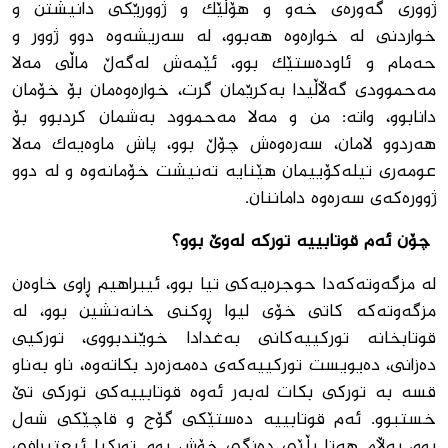
ژوورى گه‌وره‌ى خه‌و و هۆڵێك و ژوورێكى دانیشتن و
خواردنى له‌ خواره‌وه‌ هه‌بوو، له‌ سه‌ریشه‌وه‌ دوو ژوور و
حه‌مام و ئاوده‌ستێك بوو، ئێمه‌ش له‌گه‌ڵ ماڵی مه‌لا
مه‌حموودى گه‌ڵاڵیدا به‌كرێمان گرت، خواره‌وه‌مان بۆ خۆمان
دانابوو، واته‌: من و مه‌لا مه‌حموود به‌شمان كردبوو بۆ
هه‌ردوو لامان، سه‌ره‌وه‌ش چۆڵ بوو، پاش ماوه‌یه‌ك مه‌لا
عومه‌ری تیله‌كۆییمان هێنایه‌ ته‌نیشت خۆمانه‌وه ‌و له‌ دوو
ژووره‌كه‌ى سه‌ره‌وه‌ داماننان.
چۆن ئەم قوتابییە تورکە لەوێ بوو؟
له‌ مزگه‌وته‌كه‌دا حوجره‌یه‌كى تیا بوو، ئیبراهیم ڕاوى خاوه‌ن
مزگه‌وته‌كه‌ كاتى خۆى لیوا ڕوكنى خانه‌نشین بوو، له‌
قوتابخانه‌ توركییه‌كانى به‌غدادا خوێندبووى، توركیى
ده‌زانى، ده‌یویست توركییه‌كه‌ى ده‌مه‌زه‌رد بكاته‌وه‌، ناو به‌ناو
قسه ‌به‌ توركى بكات له‌به‌ر ئه‌وه‌ قوتابییه‌كى توركى تێ
خستبوو. ئه‌م قوتابییه‌ ده‌ستێكى گۆج و قاچێكى شه‌ل
بوو، به‌ڵام هه‌تا بڵێى ده‌نگى خۆش بوو. توركیا ئیعتیرافى