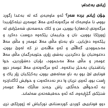
ژیانى بەغدام:
چۆن ژیانم بردە سەر؟
ئه‌و ماوەیە‌ى كه‌ له‌ به‌غدا زگورد
بووم، تا ماوه‌یه‌ك له‌ مزگه‌وته‌كه‌ى مه‌لا عومه‌رى تیله‌كۆییدا
مزگەوتی (ده‌هان) بووین، من و كاك حه‌سه‌نى شه‌مێرانى له
‌ژوورێكا بووین، نان و چاییمان پێكه‌وه‌ دروست ده‌كرد و
پێكه‌وه‌ ده‌ژیاین.. ناو به‌ناو ماڵى مه‌لا عومه‌ر و ماڵى مه‌لا
مه‌حموودی گەڵاڵی و ئه‌و ماڵانه‌ى تر كه‌ له‌وێ بوون،
ده‌عوه‌تیان بۆ ده‌كردین، به‌شى زۆرى جلوبه‌رگمان ماڵی مه‌لا
عومه‌ر و ماڵی مه‌لا مه‌حموود، بۆیان ده‌شۆردین، خوا
پاداشتیان بەخێر بداتەوە‌.. ئه‌و مزگه‌وته‌ى مه‌لا عومه‌ر دوو
قوتابى لێ بوو به ‌ناو سه‌لەفى بوون، یه‌كێكیان زۆر پاك و
ڕاست بوو، ئه‌وى تریان وا ده‌ر نه‌ده‌كه‌وت و خوایش ئاگادارتره‌
به‌ ئه‌حواڵى خه‌ڵكى. پاش چه‌ند ساڵێك مه‌لا عومه‌ر
شتێكى گێڕایه‌وه‌، كه‌ ئه‌و حه‌قیقه‌ته‌ى سه‌لماند.
دوو قوتابىی كوردى كوردستانى توركیا‌ش له‌ ژوورێكى ترى