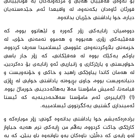
بۆ ئه‌وه‌ی فه‌قێیان هه‌بێ و مزگه‌وته‌كان به‌ قوتابییانی
قورئان ئاوه‌دان بكه‌نه‌وه‌، له‌ واقیعدا ئه‌م جێده‌سته‌یان
دیاره‌، خوا پاداشتی خێریان بداته‌وه.
دووه‌میان: زانایه‌كی زۆر گه‌وره ‌و لێهاتوو ‌بووه، كه‌
فه‌قێیه‌كی زۆری هه‌بووه‌ و هه‌موو ته‌مه‌نی خۆی، له‌
خزمه‌تی بڵاوكردنه‌وه‌ی علوومی ئیسلامیدا سه‌رف كردووه‌،
باوكم یه‌كێک بووه‌ له‌ فه‌قێكانی، كه‌ زۆر جار باسی
خواویستی و پارێزكاری و زانیاریی ئه‌و زانایه‌ی بۆ ده‌كردین،
له‌ هه‌مان كاتدا پیاوێكی زاهید و خاكی و خۆنه‌ویست و
دنیانه‌ویست بووه‌، چاوی بڕیوه‌ته‌ پاداشتی خوایی له ‌ڕۆژی
قیامه‌تا، ئه‌میش مامۆستا مه‌لا به‌هائەددینی خورماڵ بووه‌.
(1) (1)باپیره‌ی ئه‌م مامۆستا سه‌لاحه‌دینه‌یه‌ كه‌ ئیستا
ئه‌مینداری گشتیی یه‌كگرتووی ئیسلامییه‌.
براده‌ره‌كه‌یشم خوا پاداشتی بداته‌وه‌ گوتی: زۆر موباره‌كه‌ و
كارێكی چاكت كردووه‌، به‌ڵام من ڕایه‌كی ترم هه‌یه‌ جیاواز
له‌و ڕایه‌ی كه‌ ده‌ڵێن: ناوه‌كان به‌و ناوانه‌وه‌ ناو بنێن، كه‌ به‌