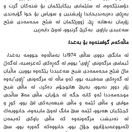
دۆستێكه‌وه‌، له ‌سلێمانی پیكابێكمان بۆ شته‌كان گرت و
به‌ڕێی ده‌ربه‌ندیخاندا ڕۆیشتین و سوپاس بۆ خوا گۆبه‌ندی
زۆرمان نه‌هاته‌ ڕێ. ژوورێكمان له‌ شێخ محه‌مه‌دی شێخ
سه‌عیدی باراوی به‌كرێ گرتبوو، له‌وێ دابه‌زین.
ماڵەکەم‌ گواستەوە بۆ‌ بەغدا:
له‌ مانگى دووى ساڵى 1974دا به‌ماڵه‌وه‌‌ چوومه‌ به‌غدا، ‌
ئیمامى مزگه‌وتی "ڕاوى" بووم له‌ گه‌ڕه‌كى ئه‌عزه‌میه‌، له‌گه‌ڵ
ماڵ شێخ محه‌ممه‌دى شیخ سه‌عیددا پێكه‌وه ‌بووین. ماڵیان
له‌ گه‌ڕه‌كى سه‌فینه‌ بوو، ئه‌و ماڵه‌ له‌ مزگه‌وتی‌ "ڕاوی"یه‌وه‌
زۆر دوور نه‌بوو، به‌پێ هاتوچۆم ده‌كرد، له‌ ماڵى شیخ
موحەمەددا ئه‌و كاته‌ جگه‌ له‌ خۆیان، ماڵی مه‌لا ساڵحى
موانى و ماڵى ئێمه‌ و ماڵى شیعه‌یه‌كى لێ بوو، كوڕ و
كچێكیان هه‌بوو، ئێمه‌ سێ مانگ له‌وێ ماینه‌وه‌، خانوویه‌ك
له‌ ته‌نیشت مزگه‌وته‌وه‌ كه‌ ماڵى باوكى ئه‌یمه‌ن
(ئه‌بووعه‌بدۆ)بوو چۆڵ بوو، خانووه‌كه‌ گه‌وره‌ بوو، سێ