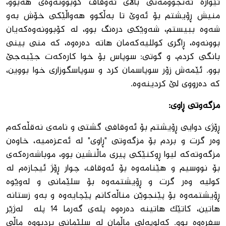
ئێواره‌ ئه‌نجوومه‌نی باڵای ئه‌وقاف كۆبوونه‌وه‌ی هه‌بوو،
منیش ڕۆیشتم بۆ ئه‌وێ تا به‌ڵكوو هه‌واڵێكی خۆش به‌و
شه‌وه‌ ببیستم، شه‌وێکی دره‌نگ بوو، له ‌كۆبوونه‌وه‌كه‌یان
بوونه‌وه‌، ڕاگری كوللیه‌كه‌مان هاته‌ ده‌ره‌وه‌، کە منی بینی
بانگی كردم، و گوتی: سوپاس بۆ خوا كاره‌كه‌ت جێبه‌جێ
بوو‌. ئێمه‌ش زۆر سوپاسمان كرد و سوپاسگوزاری خوا بووین،
كه‌ ده‌رووی لێ كردینه‌وه‌.
مزگەوتی ڕاوی:
ڕۆژی دوایی ڕۆیشتم بۆ ئه‌وقافی گشتی و نامه‌ی نه‌قڵه‌كه‌م
وه‌ر گرت و بردم بۆ مزگه‌وتی "ڕاوی" له‌ ئه‌عزه‌میه‌، خاوه‌ن
مزگه‌وته‌كه‌ لیوا ڕوكنێكی پیری ماڵنشین بوو، موباشه‌ره‌كه‌ی
بۆ نووسیم و هێنامه‌وه‌ بۆ ئه‌وقاف، چوار ڕۆژ ئیجازه‌م له‌
كولیه‌ وه‌ر گرت و ڕۆیشتمه‌وه‌ بۆ سلێمانی و له‌وێوه‌
ڕۆیشتمه‌وه‌ بۆ پێنجوێن مناڵه‌كانم پێچایه‌وه‌ و به‌و زستانه‌
هاتین، كاتێک هاتینه‌ ده‌ره‌وه‌ پله‌ی گه‌رما 14 پله‌ له‌ژێر
سفره‌وه‌ بوو. كه‌لوپه‌لی ماڵمان له‌ سلێمانی بردبووه‌ ماڵی