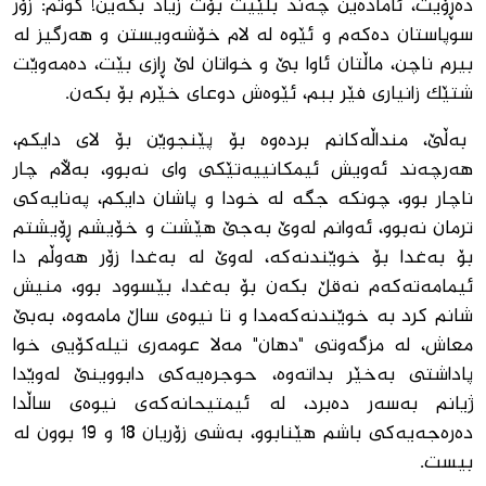
دەڕۆیت، ئامادەین چەند بڵێیت بۆت زیاد بکەین! گوتم: زۆر
سوپاستان دەکەم و ئێوە لە لام خۆشەویستن و هەرگیز لە
بیرم ناچن، ماڵتان ئاوا بێ و خواتان لێ ڕازی بێت، دەمەوێت
شتێک زانیاری فێر ببم، ئێوەش دوعای خێرم بۆ بکەن.
بەڵێ، منداڵه‌كانم برده‌وه‌ بۆ پێنجوێن بۆ لای دایكم،
هه‌رچه‌ند ئه‌ویش ئیمكانییه‌تێكی وای نه‌بوو، بەڵام چار
ناچار بوو، چونکە جگه‌ له خودا و پاشان دایكم، په‌نایه‌كی
ترمان نه‌بوو، ئه‌وانم له‌وێ به‌جێ هێشت و خۆیشم ڕۆیشتم
بۆ به‌غدا بۆ خوێندنه‌كه‌، له‌وێ له ‌به‌غدا زۆر هه‌وڵم دا
ئیمامه‌ته‌كه‌م نه‌قڵ بكه‌ن بۆ به‌غدا، بێسوود بوو، منیش
شانم كرد به‌ خوێندنه‌كه‌مدا و تا نیوه‌ی ساڵ مامه‌وه‌، بەبێ
معاش، لە مزگەوتی "دهان" مەلا عومەری تیلەکۆیی خوا
پاداشتی بەخێر بداتەوە، حوجرەیەکی دابووینێ لەوێدا
ژیانم بەسەر دەبرد، له‌ ئیمتیحانه‌كه‌ی نیوه‌ی ساڵدا
ده‌ره‌جه‌یه‌كی باشم هێنابوو، به‌شی زۆریان 18 و 19 بوون له‌
بیست.