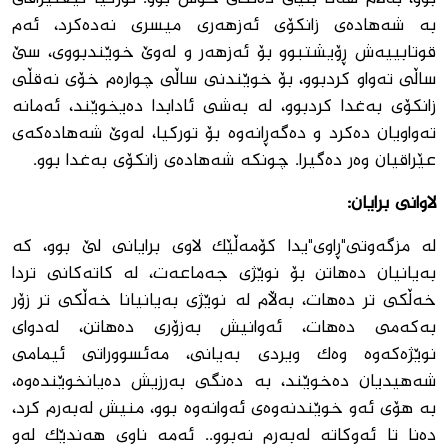
به‌ شه‌هاده‌ى زانكۆى ئه‌زهه‌رى میسرى نه‌ده‌كرد، ئه‌م
قوتابییه‌ش ڕۆیشتبوو بۆ ئه‌زهه‌ر و له‌وێ خوێندبووى، سێ
ساڵى ته‌واو كردبوو، بۆ خوێندنى ساڵى چواره‌م خۆى نه‌قڵى
زانكۆى به‌غدا كردبوو، له ‌به‌شى ئادابدا ده‌یخوێند، ئه‌مانه‌
ته‌واویان ده‌كرد و ده‌گه‌ڕانه‌وه‌ بۆ توركیا، لەوێ شه‌هاده‌كه‌ی
عێراقیان وه‌ر ده‌گیرا. چونكه‌ شه‌هاده‌ى زانكۆى به‌غدا بوو.
لاوانی برایان:
له‌ مزگه‌وتی"ڕاوی"یدا كۆمه‌ڵێک لاوی برایانی لێ بوو، كه‌
به‌یانیان ده‌هاتن بۆ نوێژی جه‌ماعه‌ت، له‌ كاته‌كانی تردا
خه‌ڵكی تر ده‌هات، به‌ڵام له ‌نوێژی به‌یانیانا خه‌ڵكی تر زۆر
به‌كه‌می ده‌هات، ئه‌وانیش به‌زۆری ده‌هاتن، له‌دوای
نوێژه‌كه‌وه‌ وه‌ك ویردی به‌یانی، مه‌ئسووراتی ئیمامی
شه‌هیدیان ده‌خوێند، به‌ ده‌نگی به‌رزيش ده‌یانخوێنده‌وه‌،
به‌ هۆی ئه‌و خوێندنه‌وه‌ی ئه‌وانه‌وه‌ بوو، منیش له‌به‌رم كرد،
ده‌نا تا ئه‌وكاته‌ له‌به‌رم نه‌بوو.. ئه‌مه‌ ناوی هه‌ندێك له‌و