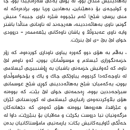
به‌هادینیش منداڵ بوو، له‌ پۆلی یه‌كی سه‌ره‌تاییدا بوو، چا
و كولیچه‌ی بۆ ده‌هێناین، به‌هادین وریا بوو، براده‌ره‌كه‌ له‌
منی پرسی: شێخ! ئه‌م بێچووه‌ شێره‌ ناوی چییه‌؟ منیش
گوتم: ناوی به‌هائەددینه‌، هه‌رچه‌ند له‌ ناونانی مناڵدا باشتر
وایه‌ ناوی عه‌بدوڵڵا و پاشان ناوه‌كانی پێغه‌ممه‌ر - دروودی
خوای لێ بێ -ی لێ بنرێت.
، به‌ڵام به‌ هۆی دوو گه‌وره‌ پیاوی ناوداری كورده‌وه،‌ کە زۆر
خزمەتگوزاری ئیسلام و موسوڵمانان بوون، ئه‌و ناوه‌م لێ
ناوه‌، كه‌ ئه‌وانیش خزمه‌تی باشیان به‌ ڕۆشنبیریی ئیسلامی
له ‌ناوچه‌كه‌دا كردووه‌، پیاوێكی چاك و پاك و بۆخواسوڵحاو
بوون، یه‌كه‌میان: شێخ به‌هائەددینی كوڕی شێخ عوسمانی
سيراجەددین بووه‌، ڕەحمەتی خوای لێ بێت، كه بووه‌ته‌
هۆی بڵاوكردنه‌وه‌ی‌ زانیاریی ئیسلامی له‌ كوردستانی ئێران
و عێراقدا، هەروەها بووەتە هۆی ئەوەی کە دێهاته‌كان
مزگه‌وتیان تیا دروست بكرێت و مه‌لایان بۆ بنێررێت، داوا له
‌خه‌ڵكی ئاواییه‌كانیش بكات: یارمه‌تیی مامۆستاكانیان بده‌ن